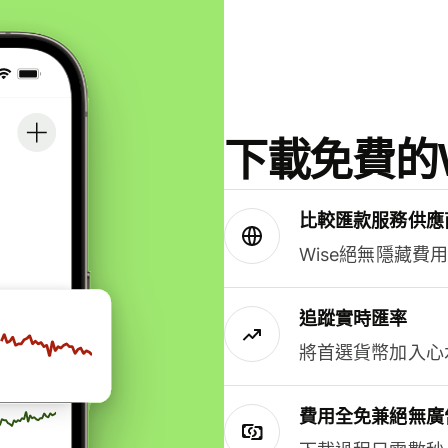
下載免費的W
比較匯款服務供應
Wise絕無隱藏費
追蹤實時匯率
將首選貨幣加入心
費用全免兼絕無廣