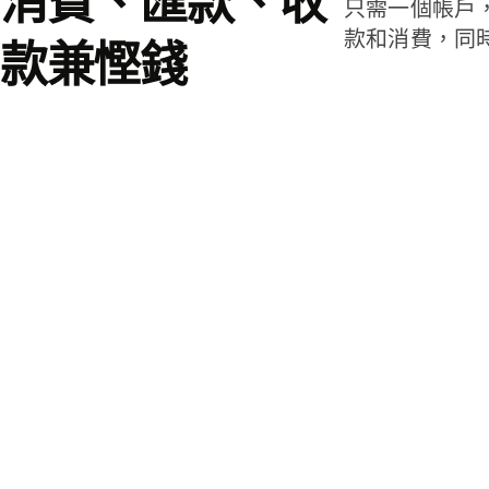
消費、匯款、收
只需一個帳戶
款和消費，同
款兼慳錢