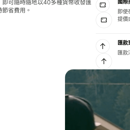
國際
，即可隨時隨地以40多種貨幣收發匯
時節省費用。
即使
提價
匯款
匯款