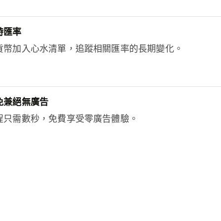
時匯率
貨幣加入心水清單，追蹤相關匯率的長期變化。
免兼絕無廣告
程只需數秒，免費享受零廣告體驗。