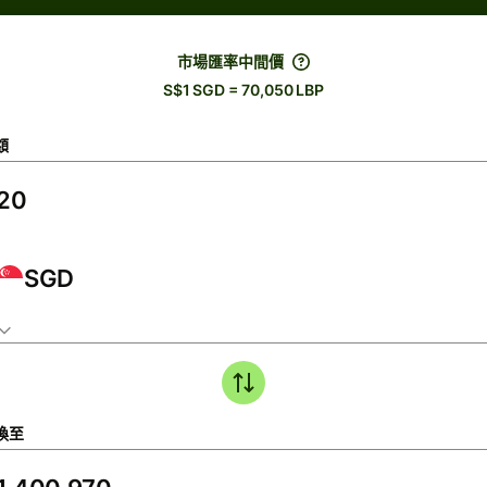
市場匯率中間價
S$1 SGD = 70,050 LBP
額
SGD
換至