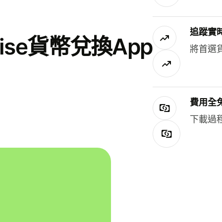
追蹤實
se貨幣兌換App
將首選
費用全
下載過