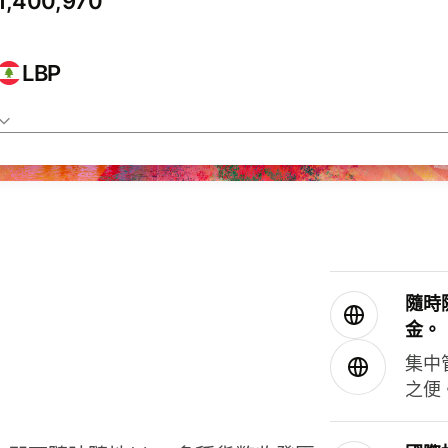
LBP
隨時
金。
集中
之便