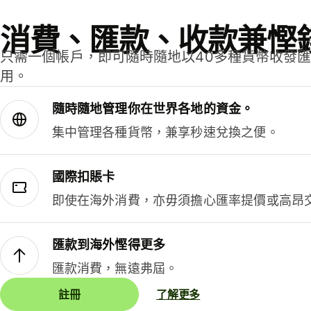
消費、匯款、收款兼慳
只需一個帳戶，即可隨時隨地以40多種貨幣收發
用。
隨時隨地管理你在世界各地的資金。
集中管理各種貨幣，兼享秒速兌換之便。
國際扣賬卡
即使在海外消費，亦毋須擔心匯率提價或高昂
匯款到海外慳得更多
匯款消費，無遠弗屆。
註冊
了解更多