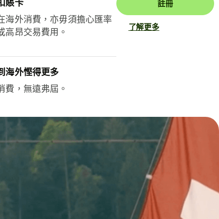
扣賬卡
註冊
在海外消費，亦毋須擔心匯率
了解更多
或高昂交易費用。
到海外慳得更多
消費，無遠弗屆。