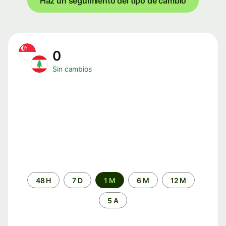
Haz un seguimiento del tipo de cambio
0
Sin cambios
Periodo
48 H
7 D
1 M
6 M
12 M
de
tiempo
5 A