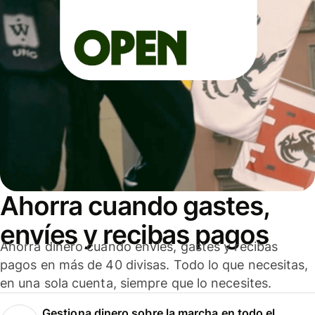
Ahorra cuando gastes,
envíes y recibas pagos
Ahorra dinero cuando envíes, gastes y recibas
pagos en más de 40 divisas. Todo lo que necesitas,
en una sola cuenta, siempre que lo necesites.
Gestiona dinero sobre la marcha en todo el