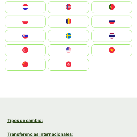
Nederland
Norge
Portugal
Polska
România
Россия
Slovensko
Ruoŧŧa
ไทย
Türkiye
United States
Vietnam
中国
中國香港特別行政區
Tipos de cambio:
Transferencias internacionales: