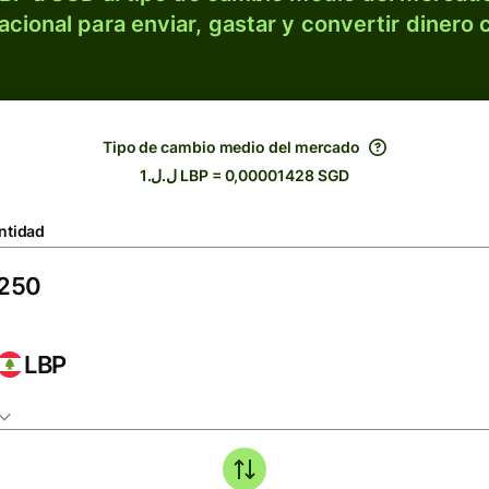
acional para enviar, gastar y convertir dinero 
Tipo de cambio medio del mercado
ل.ل.1 LBP = 0,00001428 SGD
ntidad
LBP