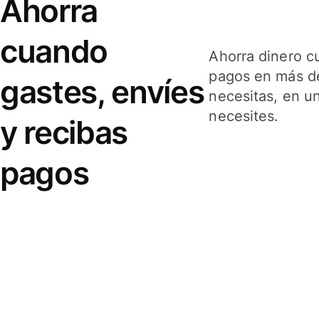
Ahorra
cuando
Ahorra dinero c
pagos en más de
gastes, envíes
necesitas, en u
necesites.
y recibas
pagos