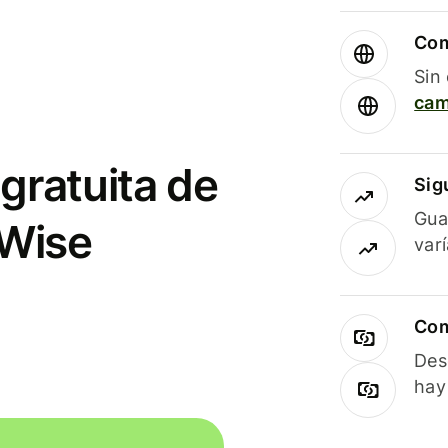
Com
Sin
cam
gratuita de
Sig
Gua
 Wise
var
Com
Des
hay