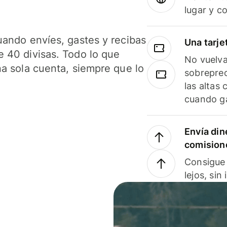
lugar y c
uando envíes, gastes y recibas
Una tarje
 40 divisas. Todo lo que
No vuelva
na sola cuenta, siempre que lo
sobreprec
las altas
cuando ga
Envía din
comision
Consigue 
lejos, sin