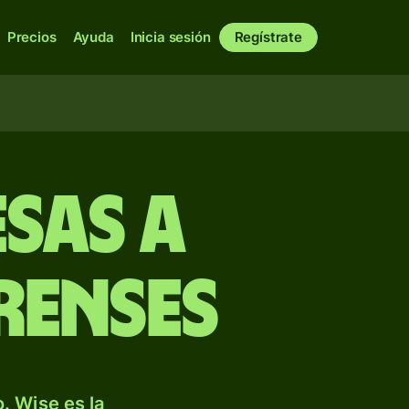
Precios
Ayuda
Inicia sesión
Regístrate
esas a
renses
. Wise es la