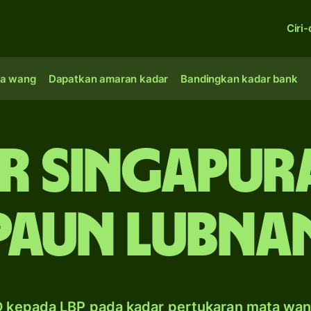
Ciri-
a wang
Dapatkan amaran kadar
Bandingkan kadar bank
r Singapur
paun Lubna
 kepada LBP pada kadar pertukaran mata wa