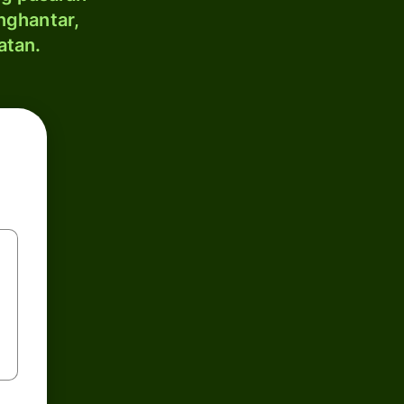
nghantar,
atan.