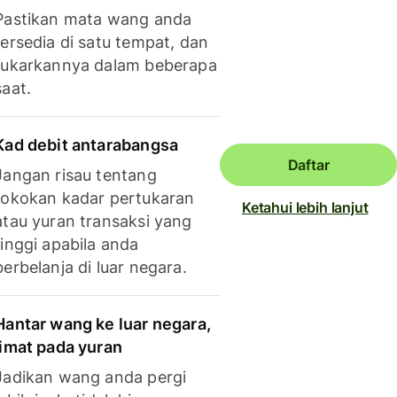
Pastikan mata wang anda
tersedia di satu tempat, dan
tukarkannya dalam beberapa
saat.
Kad debit antarabangsa
Daftar
Jangan risau tentang
tokokan kadar pertukaran
Ketahui lebih lanjut
atau yuran transaksi yang
tinggi apabila anda
berbelanja di luar negara.
Hantar wang ke luar negara,
jimat pada yuran
Jadikan wang anda pergi