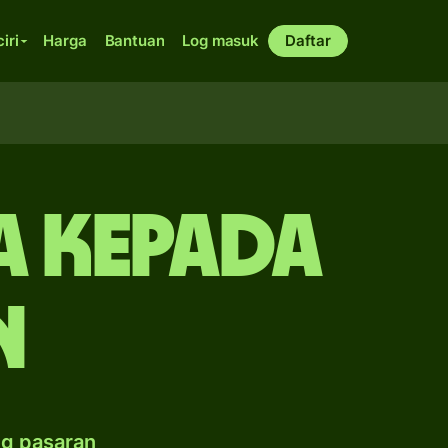
ciri
Harga
Bantuan
Log masuk
Daftar
a kepada
n
ng pasaran