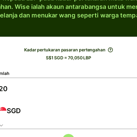
han. Wise ialah akaun antarabangsa untuk me
elanja dan menukar wang seperti warga temp
Kadar pertukaran pasaran pertengahan
S$1 SGD = 70,050 LBP
mlah
SGD