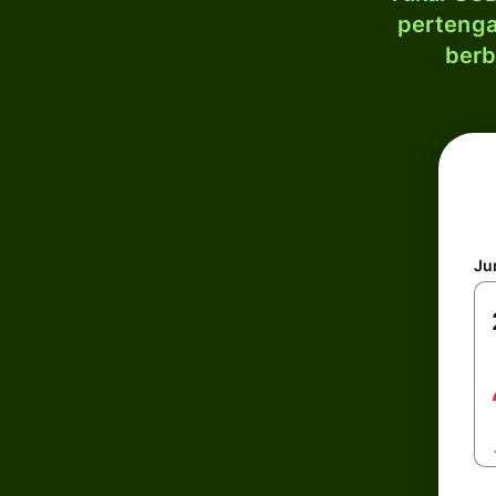
pertenga
berb
Ju