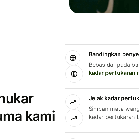
Bandingkan penye
Bebas daripada ba
kadar pertukaran
enukar
Jejak kadar pertu
Simpan mata wan
uma kami
kadar pertukaran 