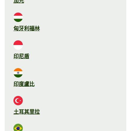
加元
匈牙利福林
印尼盾
印度盧比
土耳其里拉