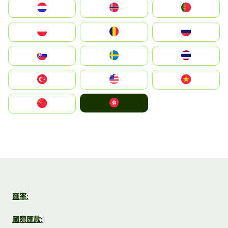
Nederland
Norge
Portugal
Polska
România
Россия
Slovensko
Ruoŧŧa
ไทย
Türkiye
United States
Vietnam
中國香港特別行政區
中国
匯率:
國際匯款: