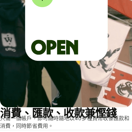
消費、匯款、收款兼慳錢
只需一個帳戶，即可隨時隨地以40多種貨幣收發匯款和
消費，同時節省費用。