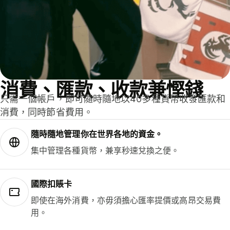
消費、匯款、收款兼慳錢
只需一個帳戶，即可隨時隨地以40多種貨幣收發匯款和
消費，同時節省費用。
隨時隨地管理你在世界各地的資金。
集中管理各種貨幣，兼享秒速兌換之便。
國際扣賬卡
即使在海外消費，亦毋須擔心匯率提價或高昂交易費
用。