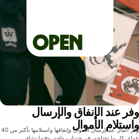
ر عند الإنفاق والإرسال
ستلام الأموال
وفّر المال عند إرسال الأموال وإنفاقها واستلامها بأكثر من 40
لة. كل ما تحتاجه، في حساب واحد، وقتما تشاء.