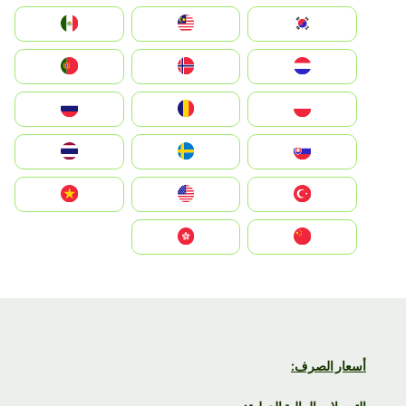
South Korea
Malay
Mexico
Nederland
Norge
Portugal
Polska
România
Россия
Slovensko
Ruoŧŧa
ไทย
Türkiye
United States
Vietnam
中国
中國香港特別行政區
أسعار الصرف: