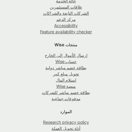
حالة الخدمة
علاقات المستثمرين
الشركات التابعة والشراكات
مركز الدعم
Accessibility
Feature availability checker
منتجات Wise
إرسال الأموال إلى الخارج
حساب Wise
بطاقة خصم مباشر دولية
تحويل مبلغ كبير
استلام المال
منصة Wise
بطاقة خصم مباشر للشركات
مدفوعات جماعية
الموارد
Research privacy policy
أداة تحويل العملة