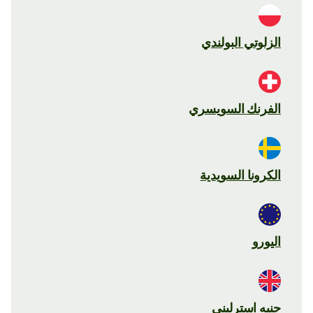
الزلوتي البولندي
الفرنك السويسري
الكرونا السويدية
اليورو
جنيه استرليني