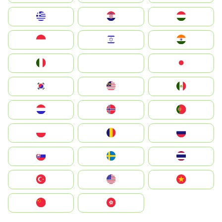
Greece
Hrvatska
Magyarország
Indonesia
Israel
India
Italia
JA
Japan
South Korea
Malay
Mexico
Nederland
Norge
Portugal
Polska
România
Россия
Slovensko
Ruoŧŧa
ไทย
Türkiye
United States
Vietnam
中国
中國香港特別行政區