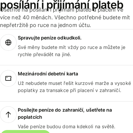
posílání i přijímání plateb
Ušetříte na posílání i přijímání plateb a placení ve
více než 40 měnách. Všechno potřebné budete mít
nepřetržitě po ruce na jednom účtu.
Spravujte peníze odkudkoli.
Své měny budete mít vždy po ruce a můžete je
rychle převádět na jiné.
Mezinárodní debetní karta
Už nebudete muset řešit kurzové marže a vysoké
poplatky za transakce při placení v zahraničí.
Posílejte peníze do zahraničí, ušetřete na
poplatcích
Vaše peníze budou doma kdekoli na světě.