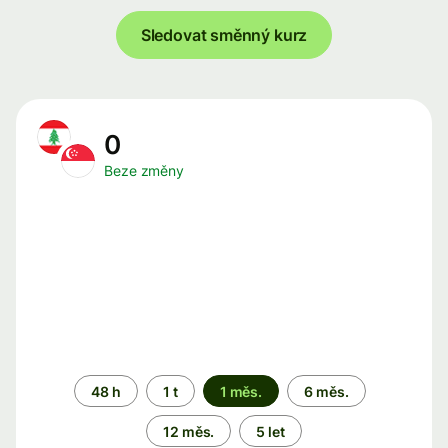
Sledovat směnný kurz
0
Beze změny
Časové
48 h
1 t
1 měs.
6 měs.
období
12 měs.
5 let