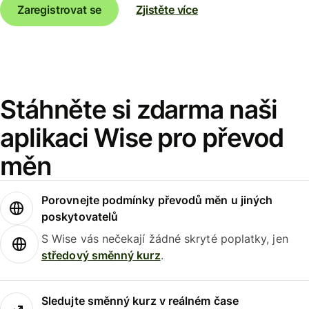
Zaregistrovat se
Zjistěte více
Stáhněte si zdarma naši
aplikaci Wise pro převod
měn
Porovnejte podmínky převodů měn u jiných
poskytovatelů
S Wise vás nečekají žádné skryté poplatky, jen
středový směnný kurz
.
Sledujte směnný kurz v reálném čase