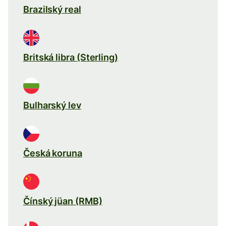
Brazilský real
Britská libra (Sterling)
Bulharský lev
Česká koruna
Čínský jüan (RMB)