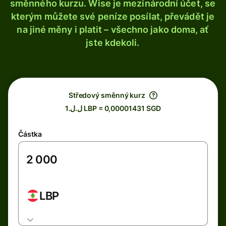
směnného kurzu. Wise je mezinárodní účet, se
kterým můžete své peníze posílat, převádět je
na jiné měny i platit – všechno jako doma, ať
jste kdekoli.
Středový směnný kurz
ل.ل.1 LBP = 0,00001431 SGD
Částka
LBP