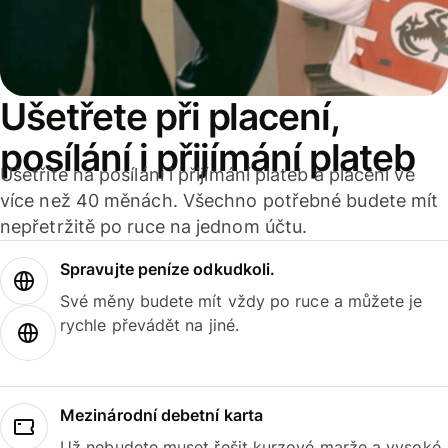
Ušetřete při placení,
posílání i přijímání plateb
Ušetříte na posílání i přijímání plateb a placení ve
více než 40 měnách. Všechno potřebné budete mít
nepřetržitě po ruce na jednom účtu.
Spravujte peníze odkudkoli.
Své měny budete mít vždy po ruce a můžete je
rychle převádět na jiné.
Mezinárodní debetní karta
Už nebudete muset řešit kurzové marže a vysoké