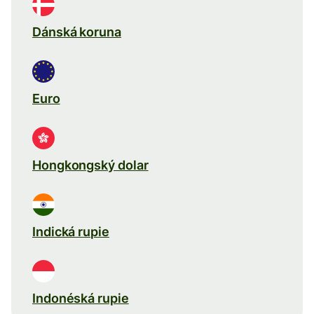
Dánská koruna
Euro
Hongkongský dolar
Indická rupie
Indonéská rupie