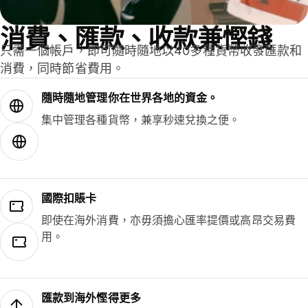
消費、匯款、收款兼慳錢
只需一個帳戶，即可隨時隨地以40多種貨幣收發匯款和
消費，同時節省費用。
隨時隨地管理你在世界各地的資金。
集中管理各種貨幣，兼享秒速兌換之便。
國際扣賬卡
即使在海外消費，亦毋須擔心匯率提價或高昂交易費
用。
匯款到海外慳得更多