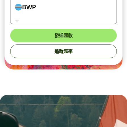
BWP
發送匯款
追蹤匯率