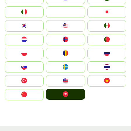
Italia
JA
Japan
South Korea
Malay
Mexico
Nederland
Norge
Portugal
Polska
România
Россия
Slovensko
Ruoŧŧa
ไทย
Türkiye
United States
Vietnam
中國香港特別行政區
中国