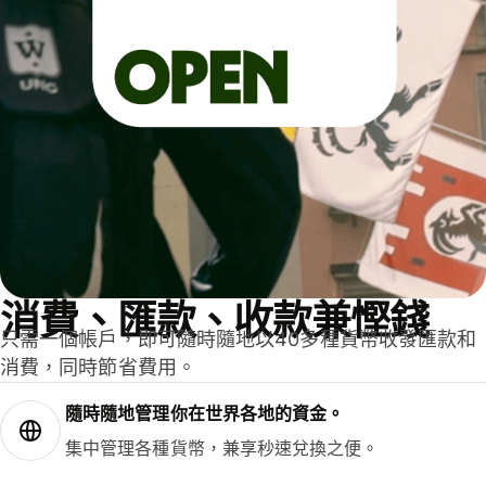
消費、匯款、收款兼慳錢
只需一個帳戶，即可隨時隨地以40多種貨幣收發匯款和
消費，同時節省費用。
隨時隨地管理你在世界各地的資金。
集中管理各種貨幣，兼享秒速兌換之便。