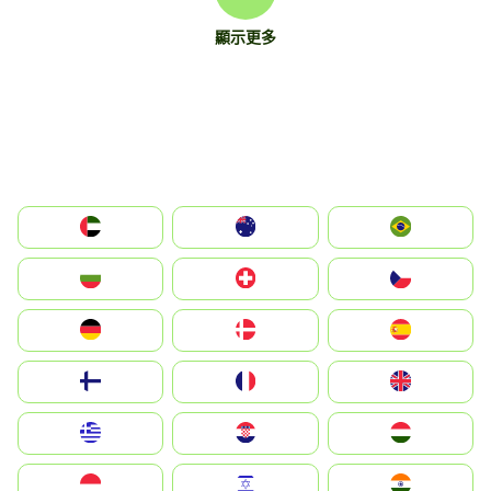
顯示更多
الإمارات العربية المتحدة
Australia
Brazil
България
Switzerland
Czechia
Deutschland
Denmark
España
Suomi
France
United Kingdom
Greece
Hrvatska
Magyarország
Indonesia
Israel
India