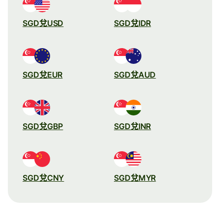
SGD兌USD
SGD兌IDR
SGD兌EUR
SGD兌AUD
SGD兌GBP
SGD兌INR
SGD兌CNY
SGD兌MYR