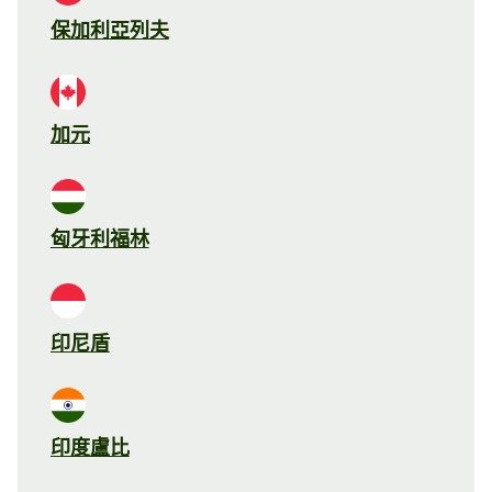
保加利亞列夫
加元
匈牙利福林
印尼盾
印度盧比