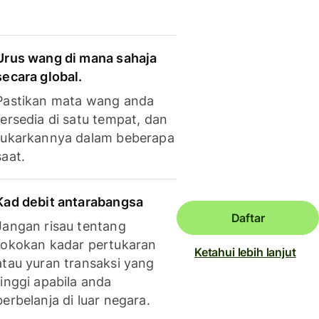
Urus wang di mana sahaja
secara global.
Pastikan mata wang anda
tersedia di satu tempat, dan
tukarkannya dalam beberapa
saat.
Kad debit antarabangsa
Daftar
Jangan risau tentang
tokokan kadar pertukaran
Ketahui lebih lanjut
atau yuran transaksi yang
tinggi apabila anda
berbelanja di luar negara.