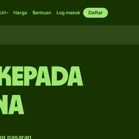
ciri
Harga
Bantuan
Log masuk
Daftar
kepada
na
ng pasaran