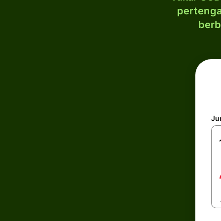
pertenga
berb
Ju