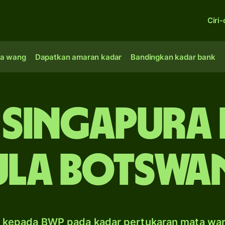
Ciri-
a wang
Dapatkan amaran kadar
Bandingkan kadar bank
 Singapura 
ula Botswa
 kepada BWP pada kadar pertukaran mata wa