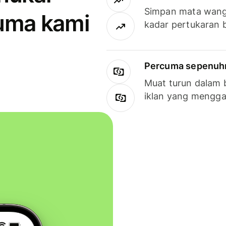
Simpan mata wan
uma kami
kadar pertukaran 
Percuma sepenuhny
Muat turun dalam 
iklan yang mengg