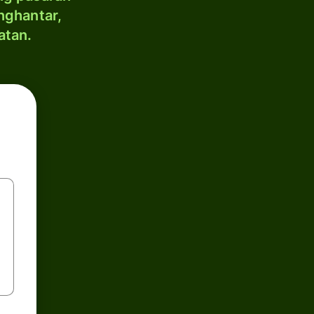
nghantar,
atan.