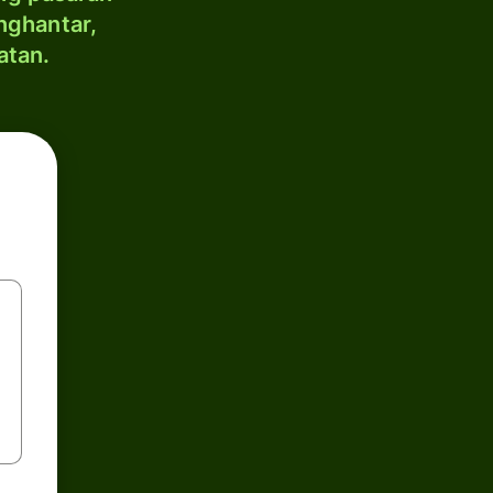
nghantar,
atan.