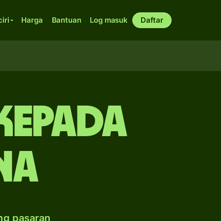
ciri
Harga
Bantuan
Log masuk
Daftar
 kepada
na
ng pasaran