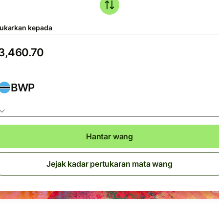
tukarkan kepada
BWP
Hantar wang
Jejak kadar pertukaran mata wang