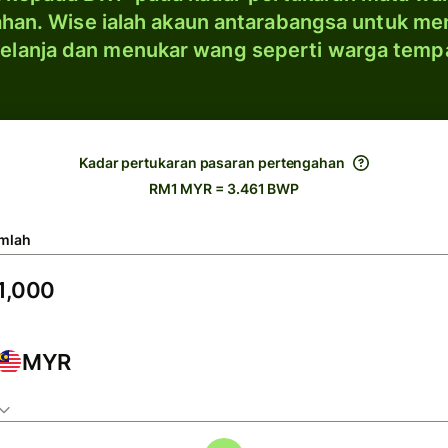
han. Wise ialah akaun antarabangsa untuk me
elanja dan menukar wang seperti warga temp
Kadar pertukaran pasaran pertengahan
RM1 MYR = 3.461 BWP
mlah
MYR