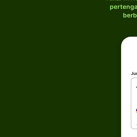
pertenga
berb
Ju