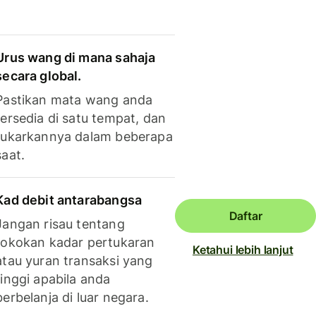
Urus wang di mana sahaja
secara global.
Pastikan mata wang anda
tersedia di satu tempat, dan
tukarkannya dalam beberapa
saat.
Kad debit antarabangsa
Daftar
Jangan risau tentang
tokokan kadar pertukaran
Ketahui lebih lanjut
atau yuran transaksi yang
tinggi apabila anda
berbelanja di luar negara.