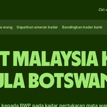
Ciri-
a wang
Dapatkan amaran kadar
Bandingkan kadar bank
t Malaysia
ula Botswa
 kepada BWP pada kadar pertukaran mata wa