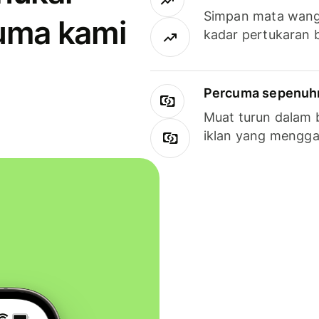
Simpan mata wan
uma kami
kadar pertukaran 
Percuma sepenuhny
Muat turun dalam 
iklan yang mengg