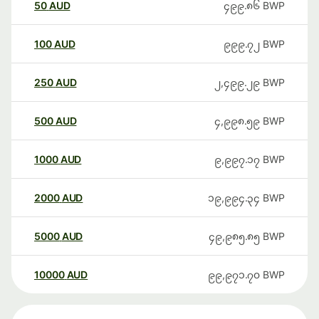
50
AUD
၄၉၉.၈၆
BWP
100
AUD
၉၉၉.၇၂
BWP
250
AUD
၂,၄၉၉.၂၉
BWP
500
AUD
၄,၉၉၈.၅၉
BWP
1000
AUD
၉,၉၉၇.၁၇
BWP
2000
AUD
၁၉,၉၉၄.၃၄
BWP
5000
AUD
၄၉,၉၈၅.၈၅
BWP
10000
AUD
၉၉,၉၇၁.၇၀
BWP