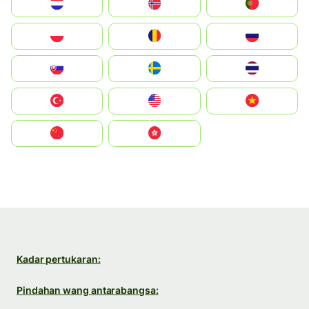
Nederland
Norge
Portugal
Polska
România
Россия
Slovensko
Ruoŧŧa
ไทย
Türkiye
United States
Vietnam
中国
中國香港特別行政區
Kadar pertukaran:
Pindahan wang antarabangsa: