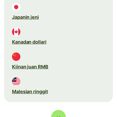
Japanin jeni
Kanadan dollari
Kiinan juan RMB
Malesian ringgit