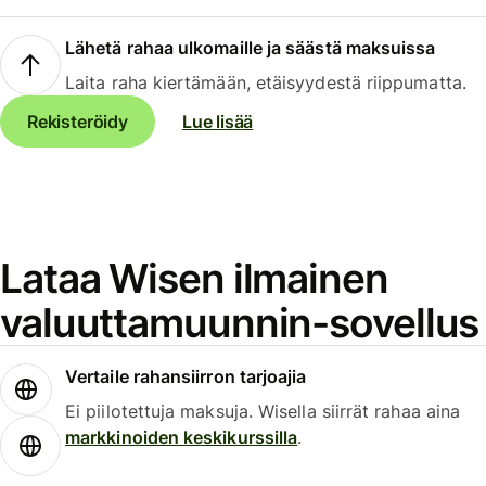
Lähetä rahaa ulkomaille ja säästä maksuissa
Laita raha kiertämään, etäisyydestä riippumatta.
Rekisteröidy
Lue lisää
Lataa Wisen ilmainen
valuuttamuunnin-sovellus
Vertaile rahansiirron tarjoajia
Ei piilotettuja maksuja. Wisella siirrät rahaa aina
markkinoiden keskikurssilla
.