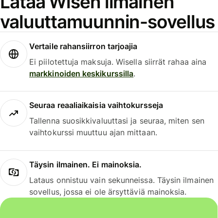
Lataa Wisen ilmainen
valuuttamuunnin-sovellus
Vertaile rahansiirron tarjoajia
Ei piilotettuja maksuja. Wisella siirrät rahaa aina
markkinoiden keskikurssilla
.
Seuraa reaaliaikaisia vaihtokursseja
Tallenna suosikkivaluuttasi ja seuraa, miten sen
vaihtokurssi muuttuu ajan mittaan.
Täysin ilmainen. Ei mainoksia.
Lataus onnistuu vain sekunneissa. Täysin ilmainen
sovellus, jossa ei ole ärsyttäviä mainoksia.