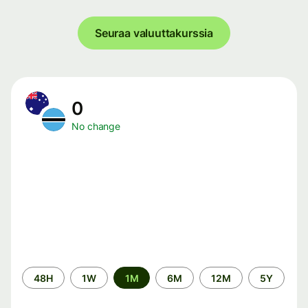
Seuraa valuuttakurssia
0
No change
Time
48H
1W
1M
6M
12M
5Y
period