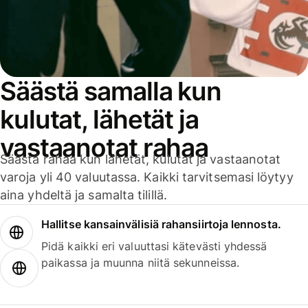
Säästä samalla kun
kulutat, lähetät ja
vastaanotat rahaa
Säästä rahaa kun lähetät, kulutat ja vastaanotat
varoja yli 40 valuutassa. Kaikki tarvitsemasi löytyy
aina yhdeltä ja samalta tilillä.
Hallitse kansainvälisiä rahansiirtoja lennosta.
Pidä kaikki eri valuuttasi kätevästi yhdessä
paikassa ja muunna niitä sekunneissa.