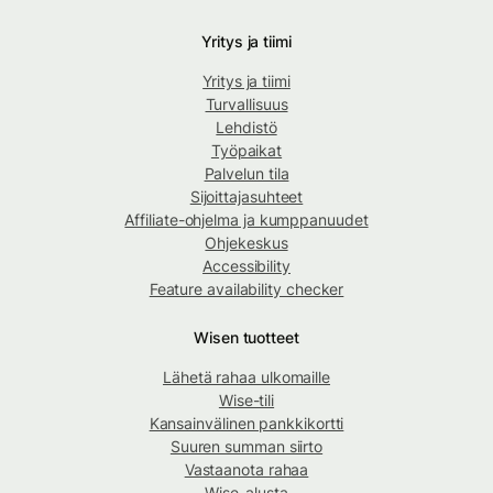
Yritys ja tiimi
Yritys ja tiimi
Turvallisuus
Lehdistö
Työpaikat
Palvelun tila
Sijoittajasuhteet
Affiliate-ohjelma ja kumppanuudet
Ohjekeskus
Accessibility
Feature availability checker
Wisen tuotteet
Lähetä rahaa ulkomaille
Wise-tili
Kansainvälinen pankkikortti
Suuren summan siirto
Vastaanota rahaa
Wise-alusta