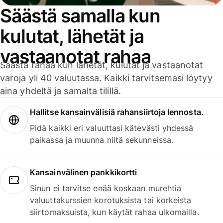
Säästä samalla kun
kulutat, lähetät ja
vastaanotat rahaa
Säästä rahaa kun lähetät, kulutat ja vastaanotat
varoja yli 40 valuutassa. Kaikki tarvitsemasi löytyy
aina yhdeltä ja samalta tilillä.
Hallitse kansainvälisiä rahansiirtoja lennosta.
Pidä kaikki eri valuuttasi kätevästi yhdessä
paikassa ja muunna niitä sekunneissa.
Kansainvälinen pankkikortti
Sinun ei tarvitse enää koskaan murehtia
valuuttakurssien korotuksista tai korkeista
siirtomaksuista, kun käytät rahaa ulkomailla.