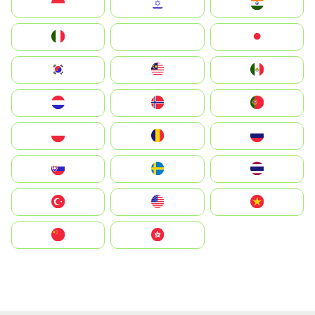
Indonesia
Israel
India
Italia
JA
Japan
South Korea
Malay
Mexico
Nederland
Norge
Portugal
Polska
România
Россия
Slovensko
Ruoŧŧa
ไทย
Türkiye
United States
Vietnam
中国
中國香港特別行政區