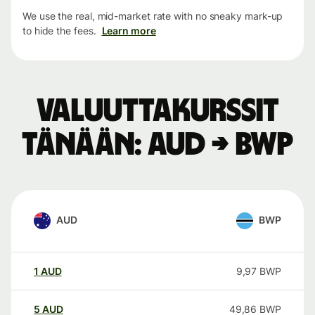
We use the real, mid-market rate with no sneaky mark-up
to hide the fees.
Learn more
Valuuttakurssit
tänään: AUD → BWP
AUD
BWP
1
AUD
9,97
BWP
5
AUD
49,86
BWP