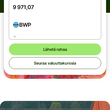
BWP
Lähetä rahaa
Seuraa valuuttakurssia