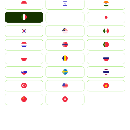
Indonesia
Israel
India
Italia
JA
Japan
South Korea
Malay
Mexico
Nederland
Norge
Portugal
Polska
România
Россия
Slovensko
Ruoŧŧa
ไทย
Türkiye
United States
Vietnam
中国
中國香港特別行政區