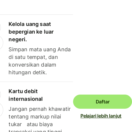
Kelola uang saat
bepergian ke luar
negeri.
Simpan mata uang Anda
di satu tempat, dan
konversikan dalam
hitungan detik.
Kartu debit
internasional
Daftar
Jangan pernah khawatir
Pelajari lebih lanjut
tentang markup nilai
tukar atau biaya
transaksi yang tinggi