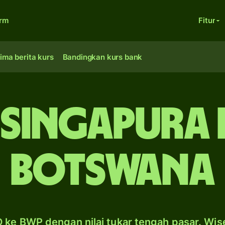
orm
Fitur
ima berita kurs
Bandingkan kurs bank
Singapura 
Botswana
 ke BWP dengan nilai tukar tengah pasar. Wis