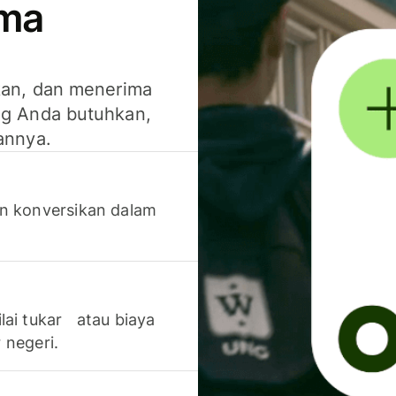
ima
kan, dan menerima
g Anda butuhkan,
annya.
n konversikan dalam
lai tukar atau biaya
 negeri.