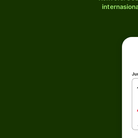
internasion
Ju