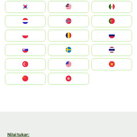
South Korea
Malay
Mexico
Nederland
Norge
Portugal
Polska
România
Россия
Slovensko
Ruoŧŧa
ไทย
Türkiye
United States
Vietnam
中国
中國香港特別行政區
Nilai tukar: