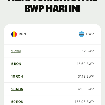
BWP hari ini
RON
BWP
1
RON
3,12
BWP
5
RON
15,60
BWP
10
RON
31,19
BWP
20
RON
62,38
BWP
50
RON
155,96
BWP