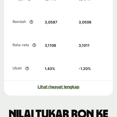
Rendah
3,0587
3,0506
Rata-rata
3,1106
3,1011
Ubah
1.43
%
-1.20
%
Lihat riwayat lengkap
Nilai tukar RON ke