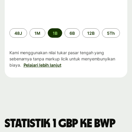
Periode
48J
1M
1B
6B
12B
5Th
waktu
Kami menggunakan nilai tukar pasar tengah yang
sebenarnya tanpa markup licik untuk menyembunyikan
biaya.
Pelajari lebih lanjut
Statistik 1 GBP ke BWP