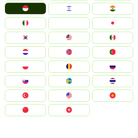
Indonesia
Israel
India
Italia
JA
Japan
South Korea
Malay
Mexico
Nederland
Norge
Portugal
Polska
România
Россия
Slovensko
Ruoŧŧa
ไทย
Türkiye
United States
Vietnam
中国
中國香港特別行政區