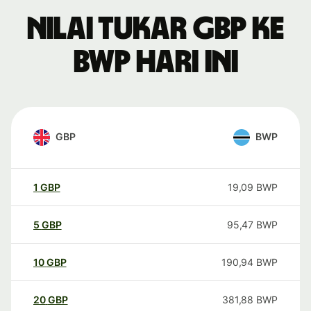
Nilai tukar GBP ke
BWP hari ini
GBP
BWP
1
GBP
19,09
BWP
5
GBP
95,47
BWP
10
GBP
190,94
BWP
20
GBP
381,88
BWP