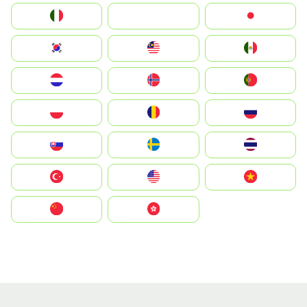
Italia
JA
Japan
South Korea
Malay
Mexico
Nederland
Norge
Portugal
Polska
România
Россия
Slovensko
Ruoŧŧa
ไทย
Türkiye
United States
Vietnam
中国
中國香港特別行政區