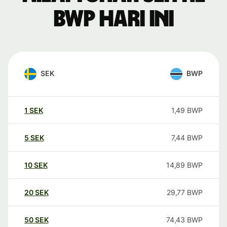
BWP hari ini
SEK
BWP
1
SEK
1,49
BWP
5
SEK
7,44
BWP
10
SEK
14,89
BWP
20
SEK
29,77
BWP
50
SEK
74,43
BWP