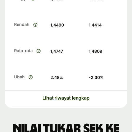
Rendah
1,4490
1,4414
Rata-rata
1,4747
1,4809
Ubah
2.48
%
-2.30
%
Lihat riwayat lengkap
Nilai tukar SEK ke