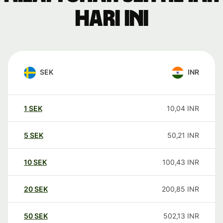
hari ini
SEK
INR
1
SEK
10,04
INR
5
SEK
50,21
INR
10
SEK
100,43
INR
20
SEK
200,85
INR
50
SEK
502,13
INR