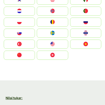
South Korea
Malay
Mexico
Nederland
Norge
Portugal
Polska
România
Россия
Slovensko
Ruoŧŧa
ไทย
Türkiye
United States
Vietnam
中国
中國香港特別行政區
Nilai tukar: