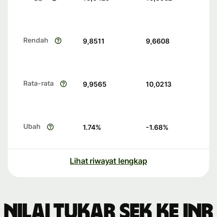
Rendah
9,8511
9,6608
Rata-rata
9,9565
10,0213
Ubah
1.74
%
-1.68
%
Lihat riwayat lengkap
Nilai tukar SEK ke INR