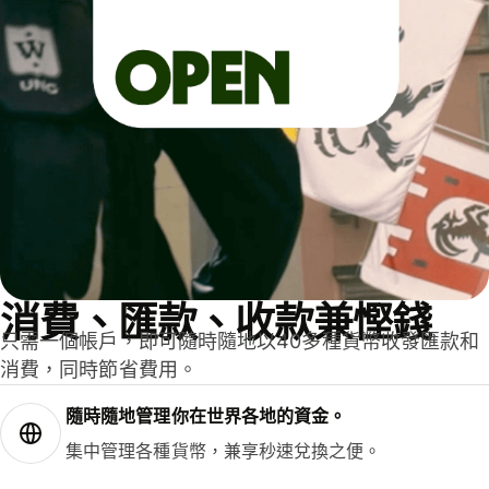
消費、匯款、收款兼慳錢
只需一個帳戶，即可隨時隨地以40多種貨幣收發匯款和
消費，同時節省費用。
隨時隨地管理你在世界各地的資金。
集中管理各種貨幣，兼享秒速兌換之便。