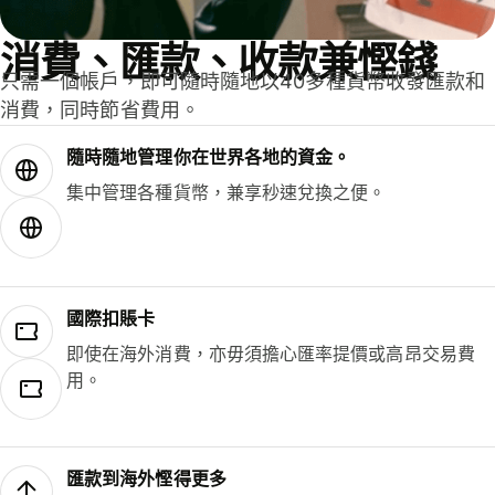
消費、匯款、收款兼慳錢
只需一個帳戶，即可隨時隨地以40多種貨幣收發匯款和
消費，同時節省費用。
隨時隨地管理你在世界各地的資金。
集中管理各種貨幣，兼享秒速兌換之便。
國際扣賬卡
即使在海外消費，亦毋須擔心匯率提價或高昂交易費
用。
匯款到海外慳得更多