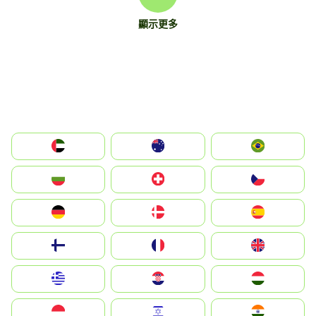
顯示更多
الإمارات العربية المتحدة
Australia
Brazil
България
Switzerland
Czechia
Deutschland
Denmark
España
Suomi
France
United Kingdom
Greece
Hrvatska
Magyarország
Indonesia
Israel
India