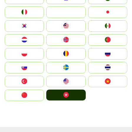
Italia
JA
Japan
South Korea
Malay
Mexico
Nederland
Norge
Portugal
Polska
România
Россия
Slovensko
Ruoŧŧa
ไทย
Türkiye
United States
Vietnam
中國香港特別行政區
中国