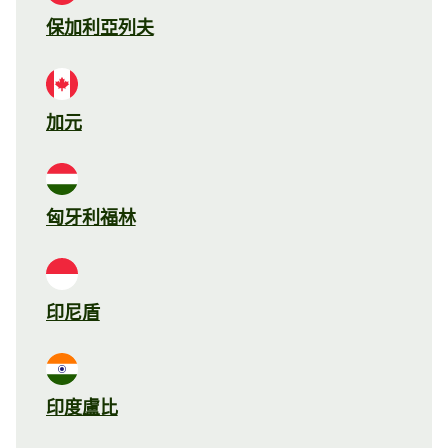
保加利亞列夫
加元
匈牙利福林
印尼盾
印度盧比