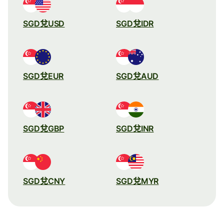
SGD兌USD
SGD兌IDR
SGD兌EUR
SGD兌AUD
SGD兌GBP
SGD兌INR
SGD兌CNY
SGD兌MYR