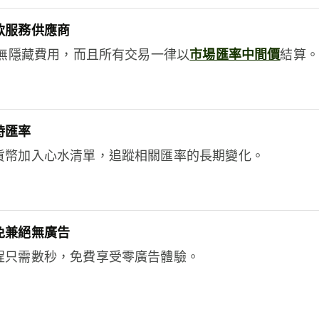
款服務供應商
e絕無隱藏費用，而且所有交易一律以
市場匯率中間價
結算。
時匯率
貨幣加入心水清單，追蹤相關匯率的長期變化。
免兼絕無廣告
程只需數秒，免費享受零廣告體驗。