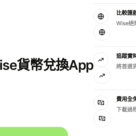
比較匯
Wis
追蹤實
se貨幣兌換App
將首選
費用全
下載過