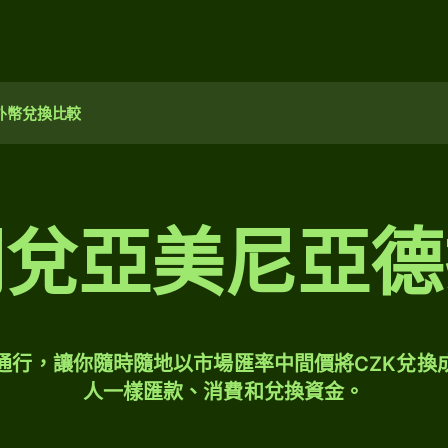
外幣兌換比較
朗兌亞美尼亞德
球通行，讓你隨時隨地以市場匯率中間價將CZK兌換
人一樣匯款、消費和兌換資金。