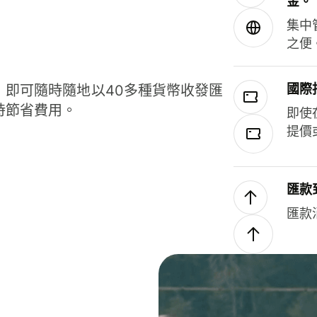
金。
集中
之便
國際
，即可隨時隨地以40多種貨幣收發匯
時節省費用。
即使
提價
匯款
匯款