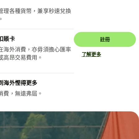
管理各種貨幣，兼享秒速兌換
。
扣賬卡
註冊
在海外消費，亦毋須擔心匯率
了解更多
或高昂交易費用。
到海外慳得更多
消費，無遠弗屆。