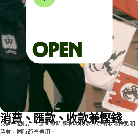
消費、匯款、收款兼慳錢
只需一個帳戶，即可隨時隨地以40多種貨幣收發匯款和
消費，同時節省費用。