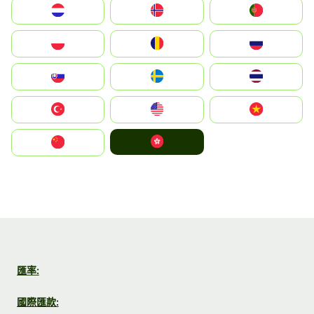
Nederland
Norge
Portugal
Polska
România
Россия
Slovensko
Ruoŧŧa
ไทย
Türkiye
United States
Vietnam
中國香港特別行政區
中国
匯率:
國際匯款: