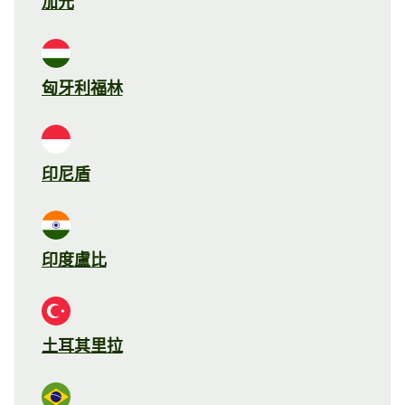
加元
匈牙利福林
印尼盾
印度盧比
土耳其里拉