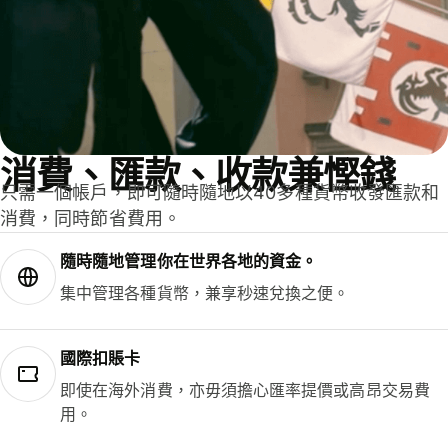
消費、匯款、收款兼慳錢
只需一個帳戶，即可隨時隨地以40多種貨幣收發匯款和
消費，同時節省費用。
隨時隨地管理你在世界各地的資金。
集中管理各種貨幣，兼享秒速兌換之便。
國際扣賬卡
即使在海外消費，亦毋須擔心匯率提價或高昂交易費
用。