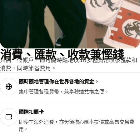
消費、匯款、收款兼慳錢
只需一個帳戶，即可隨時隨地以40多種貨幣收發匯款和
消費，同時節省費用。
隨時隨地管理你在世界各地的資金。
集中管理各種貨幣，兼享秒速兌換之便。
國際扣賬卡
即使在海外消費，亦毋須擔心匯率提價或高昂交易費
用。