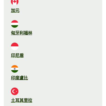
加元
匈牙利福林
印尼盾
印度盧比
土耳其里拉