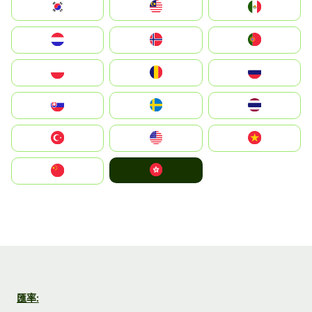
South Korea
Malay
Mexico
Nederland
Norge
Portugal
Polska
România
Россия
Slovensko
Ruoŧŧa
ไทย
Türkiye
United States
Vietnam
中國香港特別行政區
中国
匯率: