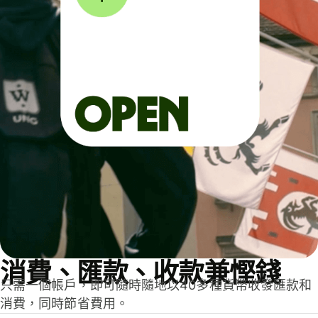
消費、匯款、收款兼慳錢
只需一個帳戶，即可隨時隨地以40多種貨幣收發匯款和
消費，同時節省費用。