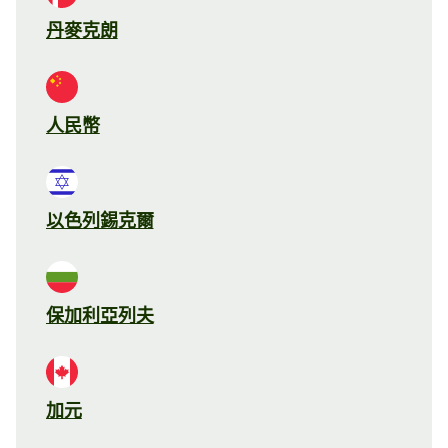
丹麥克朗
人民幣
以色列錫克爾
保加利亞列夫
加元