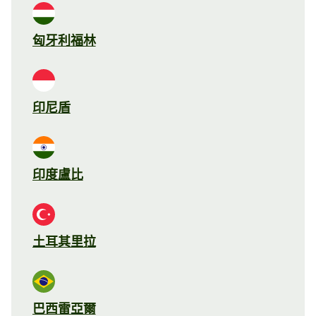
匈牙利福林
印尼盾
印度盧比
土耳其里拉
巴西雷亞爾