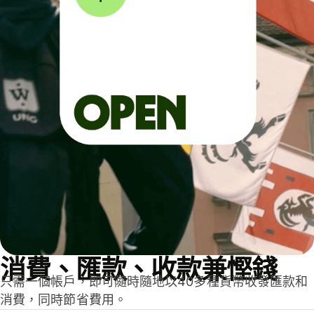
消費、匯款、收款兼慳錢
只需一個帳戶，即可隨時隨地以40多種貨幣收發匯款和
消費，同時節省費用。