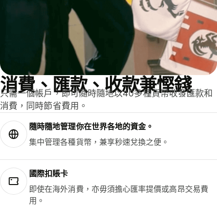
消費、匯款、收款兼慳錢
只需一個帳戶，即可隨時隨地以40多種貨幣收發匯款和
消費，同時節省費用。
隨時隨地管理你在世界各地的資金。
集中管理各種貨幣，兼享秒速兌換之便。
國際扣賬卡
即使在海外消費，亦毋須擔心匯率提價或高昂交易費
用。