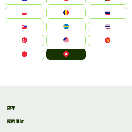
Polska
România
Россия
Slovensko
Ruoŧŧa
ไทย
Türkiye
United States
Vietnam
中國香港特別行政區
中国
匯率:
國際匯款: