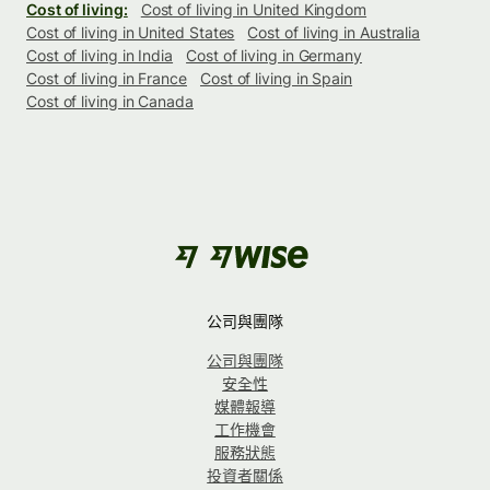
Cost of living:
Cost of living in United Kingdom
Cost of living in United States
Cost of living in Australia
Cost of living in India
Cost of living in Germany
Cost of living in France
Cost of living in Spain
Cost of living in Canada
公司與團隊
公司與團隊
安全性
媒體報導
工作機會
服務狀態
投資者關係