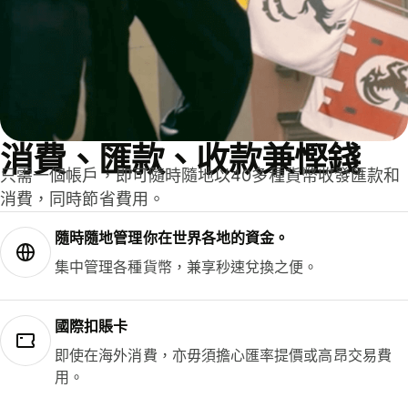
消費、匯款、收款兼慳錢
只需一個帳戶，即可隨時隨地以40多種貨幣收發匯款和
消費，同時節省費用。
隨時隨地管理你在世界各地的資金。
集中管理各種貨幣，兼享秒速兌換之便。
國際扣賬卡
即使在海外消費，亦毋須擔心匯率提價或高昂交易費
用。