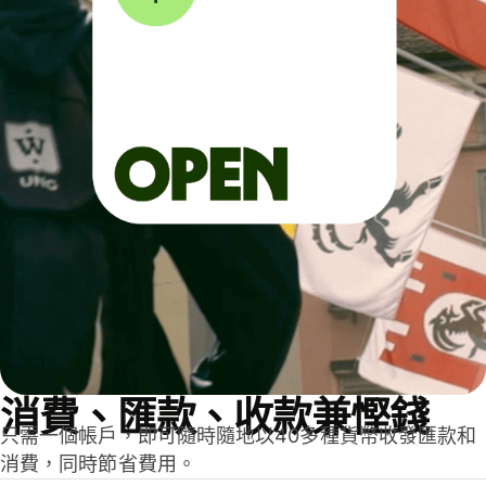
消費、匯款、收款兼慳錢
只需一個帳戶，即可隨時隨地以40多種貨幣收發匯款和
消費，同時節省費用。