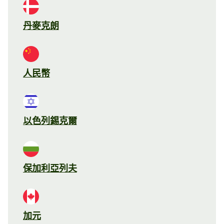
丹麥克朗
人民幣
以色列錫克爾
保加利亞列夫
加元