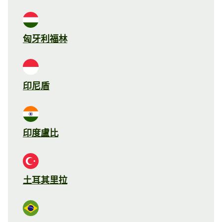
匈牙利福林
印尼盾
印度盧比
土耳其里拉