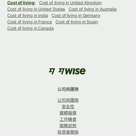
Cost of living:
Cost of living in United Kingdom
Cost of living in United States
Cost of living in Australia
Cost of living in India
Cost of living in Germany
Cost of living in France
Cost of living in Spain
Cost of living in Canada
公司與團隊
公司與團隊
安全性
媒體報導
工作機會
服務狀態
投資者關係