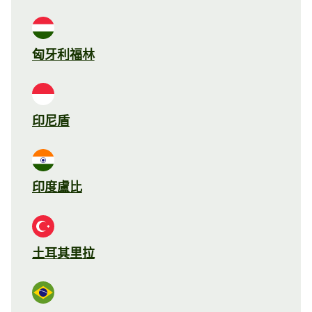
匈牙利福林
印尼盾
印度盧比
土耳其里拉