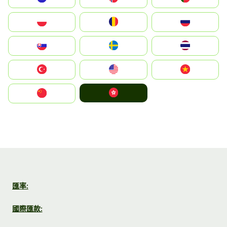
Polska
România
Россия
Slovensko
Ruoŧŧa
ไทย
Türkiye
United States
Vietnam
中國香港特別行政區
中国
匯率:
國際匯款: