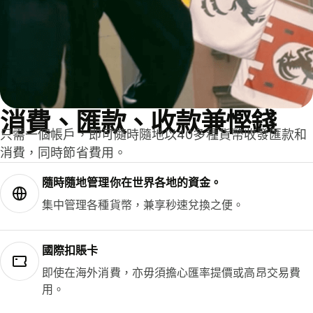
消費、匯款、收款兼慳錢
只需一個帳戶，即可隨時隨地以40多種貨幣收發匯款和
消費，同時節省費用。
隨時隨地管理你在世界各地的資金。
集中管理各種貨幣，兼享秒速兌換之便。
國際扣賬卡
即使在海外消費，亦毋須擔心匯率提價或高昂交易費
用。