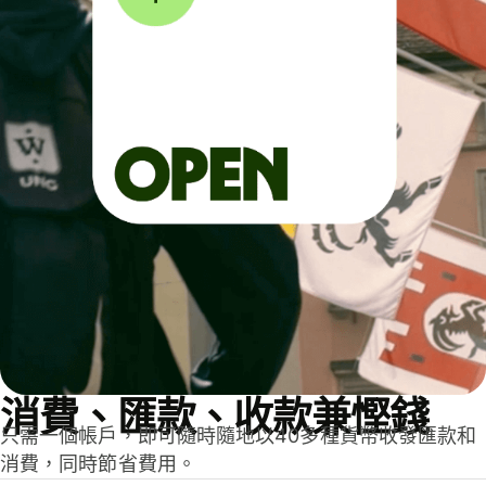
消費、匯款、收款兼慳錢
只需一個帳戶，即可隨時隨地以40多種貨幣收發匯款和
消費，同時節省費用。