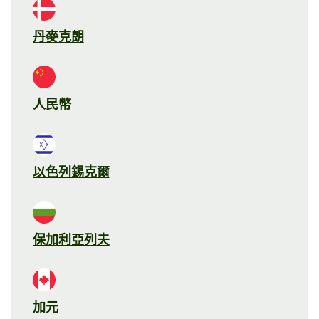
丹麥克朗
人民幣
以色列錫克爾
保加利亞列夫
加元