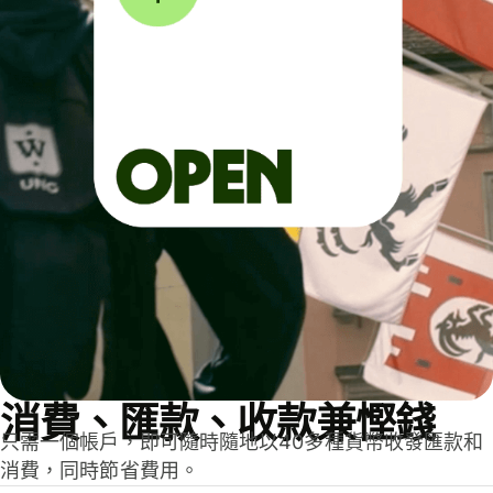
消費、匯款、收款兼慳錢
只需一個帳戶，即可隨時隨地以40多種貨幣收發匯款和
消費，同時節省費用。