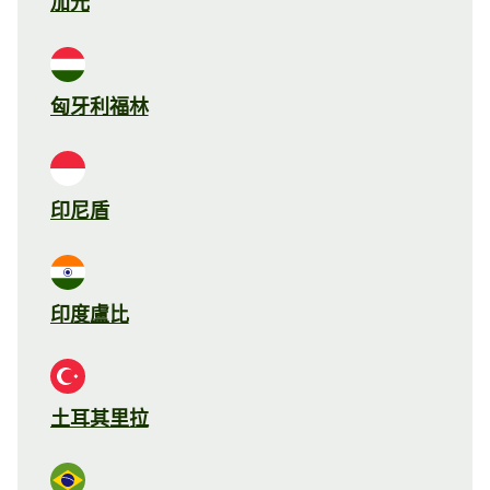
加元
匈牙利福林
印尼盾
印度盧比
土耳其里拉