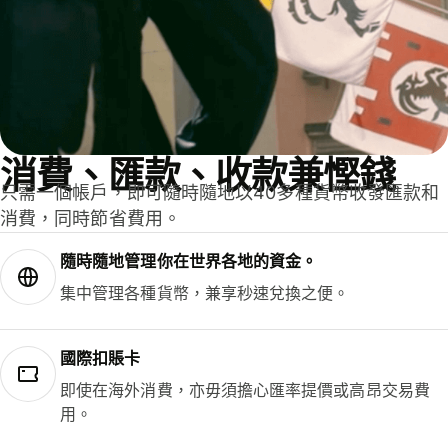
消費、匯款、收款兼慳錢
只需一個帳戶，即可隨時隨地以40多種貨幣收發匯款和
消費，同時節省費用。
隨時隨地管理你在世界各地的資金。
集中管理各種貨幣，兼享秒速兌換之便。
國際扣賬卡
即使在海外消費，亦毋須擔心匯率提價或高昂交易費
用。