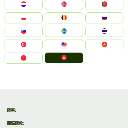
Nederland
Norge
Portugal
Polska
România
Россия
Slovensko
Ruoŧŧa
ไทย
Türkiye
United States
Vietnam
中國香港特別行政區
中国
匯率:
國際匯款: