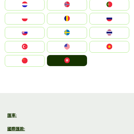
Nederland
Norge
Portugal
Polska
România
Россия
Slovensko
Ruoŧŧa
ไทย
Türkiye
United States
Vietnam
中國香港特別行政區
中国
匯率:
國際匯款: