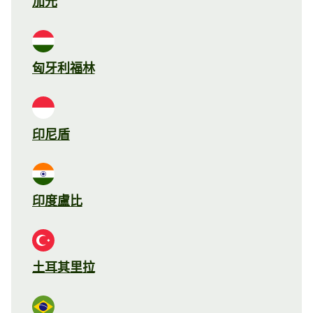
加元
匈牙利福林
印尼盾
印度盧比
土耳其里拉