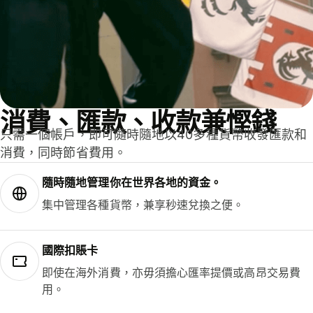
消費、匯款、收款兼慳錢
只需一個帳戶，即可隨時隨地以40多種貨幣收發匯款和
消費，同時節省費用。
隨時隨地管理你在世界各地的資金。
集中管理各種貨幣，兼享秒速兌換之便。
國際扣賬卡
即使在海外消費，亦毋須擔心匯率提價或高昂交易費
用。