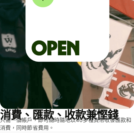
消費、匯款、收款兼慳錢
只需一個帳戶，即可隨時隨地以40多種貨幣收發匯款和
消費，同時節省費用。