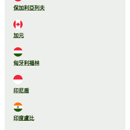
保加利亞列夫
加元
匈牙利福林
印尼盾
印度盧比