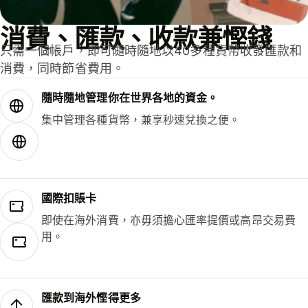
消費、匯款、收款兼慳錢
只需一個帳戶，即可隨時隨地以40多種貨幣收發匯款和
消費，同時節省費用。
隨時隨地管理你在世界各地的資金。
集中管理各種貨幣，兼享秒速兌換之便。
國際扣賬卡
即使在海外消費，亦毋須擔心匯率提價或高昂交易費
用。
匯款到海外慳得更多