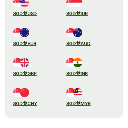
SGD兌USD
SGD兌IDR
SGD兌EUR
SGD兌AUD
SGD兌GBP
SGD兌INR
SGD兌CNY
SGD兌MYR