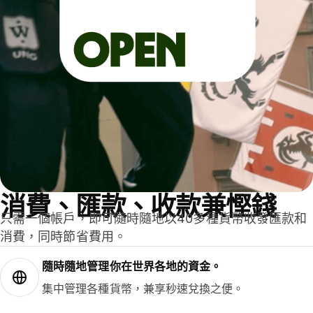
消費、匯款、收款兼慳錢
只需一個帳戶，即可隨時隨地以40多種貨幣收發匯款和
消費，同時節省費用。
隨時隨地管理你在世界各地的資金。
集中管理各種貨幣，兼享秒速兌換之便。