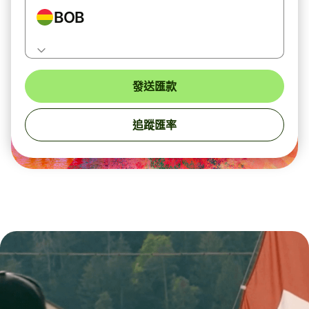
BOB
發送匯款
追蹤匯率