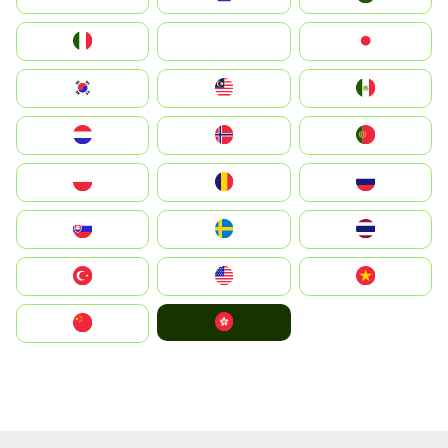
Italia
JA
Japan
South Korea
Malay
Mexico
Nederland
Norge
Portugal
Polska
România
Россия
Slovensko
Ruoŧŧa
ไทย
Türkiye
United States
Vietnam
中國香港特別行政區
中国