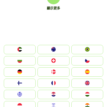
顯示更多
الإمارات العربية المتحدة
Australia
Brazil
България
Switzerland
Czechia
Deutschland
Denmark
España
Suomi
France
United Kingdom
Greece
Hrvatska
Magyarország
Indonesia
Israel
India