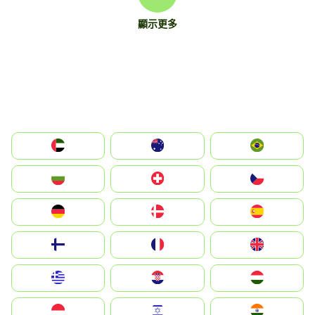
顯示更多
الإمارات العربية المتحدة
Australia
Brazil
България
Switzerland
Czechia
Deutschland
Denmark
España
Suomi
France
United Kingdom
Greece
Hrvatska
Magyarország
Indonesia
Israel
India