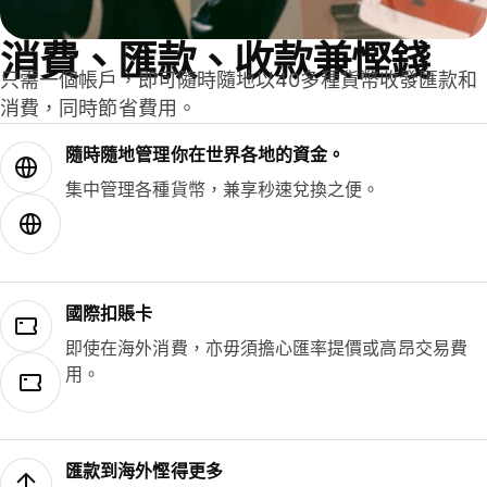
消費、匯款、收款兼慳錢
只需一個帳戶，即可隨時隨地以40多種貨幣收發匯款和
消費，同時節省費用。
隨時隨地管理你在世界各地的資金。
集中管理各種貨幣，兼享秒速兌換之便。
國際扣賬卡
即使在海外消費，亦毋須擔心匯率提價或高昂交易費
用。
匯款到海外慳得更多