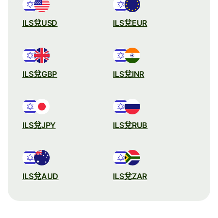
ILS兌USD
ILS兌EUR
ILS兌GBP
ILS兌INR
ILS兌JPY
ILS兌RUB
ILS兌AUD
ILS兌ZAR