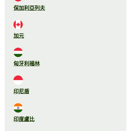
保加利亞列夫
加元
匈牙利福林
印尼盾
印度盧比