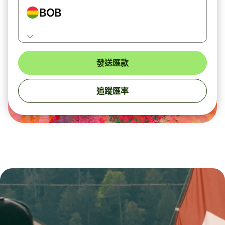
BOB
發送匯款
追蹤匯率