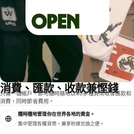
消費、匯款、收款兼慳錢
只需一個帳戶，即可隨時隨地以40多種貨幣收發匯款和
消費，同時節省費用。
隨時隨地管理你在世界各地的資金。
集中管理各種貨幣，兼享秒速兌換之便。