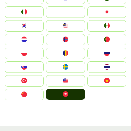
Italia
JA
Japan
South Korea
Malay
Mexico
Nederland
Norge
Portugal
Polska
România
Россия
Slovensko
Ruoŧŧa
ไทย
Türkiye
United States
Vietnam
中國香港特別行政區
中国