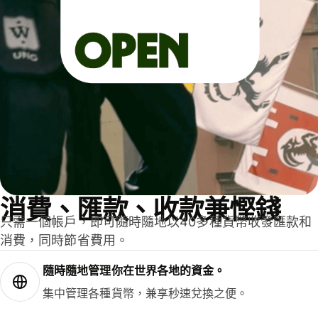
消費、匯款、收款兼慳錢
只需一個帳戶，即可隨時隨地以40多種貨幣收發匯款和
消費，同時節省費用。
隨時隨地管理你在世界各地的資金。
集中管理各種貨幣，兼享秒速兌換之便。