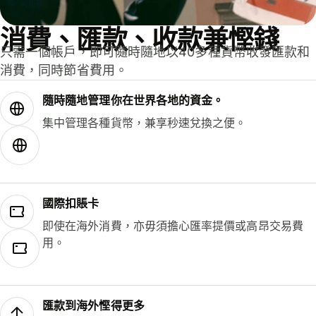
消費、匯款、收款兼慳錢
只需一個帳戶，即可隨時隨地以40多種貨幣收發匯款和
消費，同時節省費用。
隨時隨地管理你在世界各地的資金。
集中管理各種貨幣，兼享秒速兌換之便。
國際扣賬卡
即使在海外消費，亦毋須擔心匯率提價或高昂交易費
用。
匯款到海外慳得更多