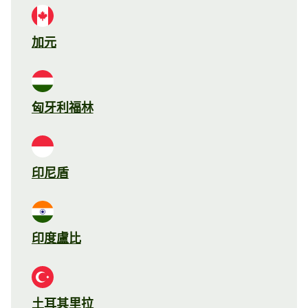
加元
匈牙利福林
印尼盾
印度盧比
土耳其里拉