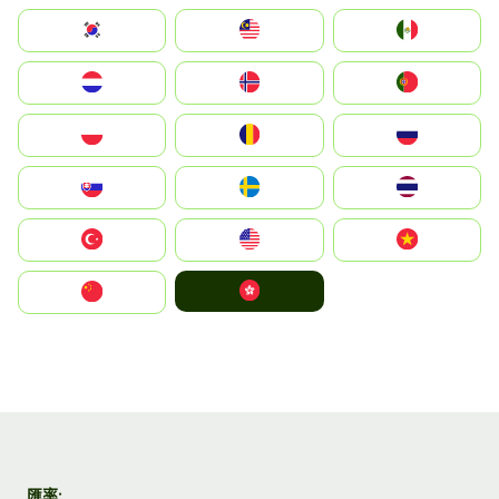
South Korea
Malay
Mexico
Nederland
Norge
Portugal
Polska
România
Россия
Slovensko
Ruoŧŧa
ไทย
Türkiye
United States
Vietnam
中國香港特別行政區
中国
匯率: