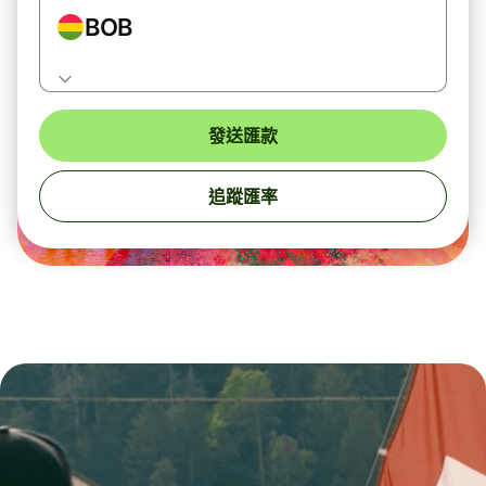
BOB
發送匯款
追蹤匯率