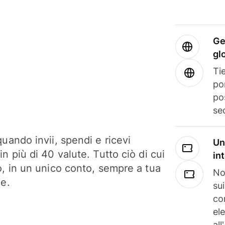
Ge
gl
Tie
po
po
se
uando invii, spendi e ricevi
Un
n più di 40 valute. Tutto ciò di cui
in
o, in un unico conto, sempre a tua
No
ne.
su
co
el
all