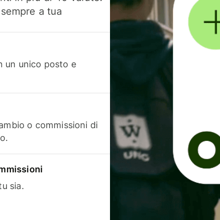
, sempre a tua
in un unico posto e
cambio o commissioni di
o.
commissioni
u sia.