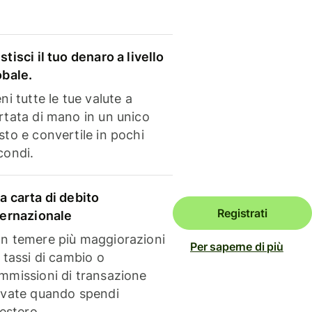
stisci il tuo denaro a livello
obale.
ni tutte le tue valute a
rtata di mano in un unico
sto e convertile in pochi
condi.
a carta di debito
Registrati
ternazionale
n temere più maggiorazioni
Per saperne di più
i tassi di cambio o
mmissioni di transazione
evate quando spendi
'estero.