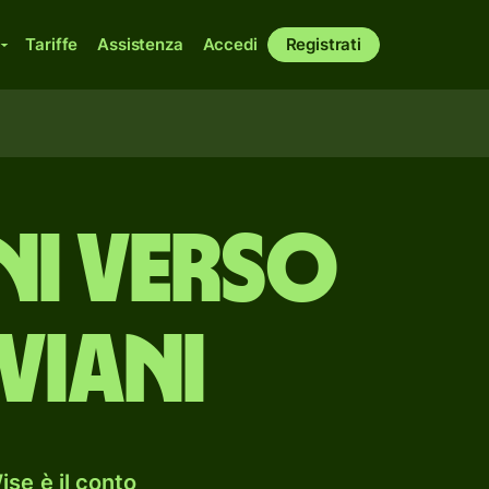
Tariffe
Assistenza
Accedi
Registrati
ani verso
viani
se è il conto