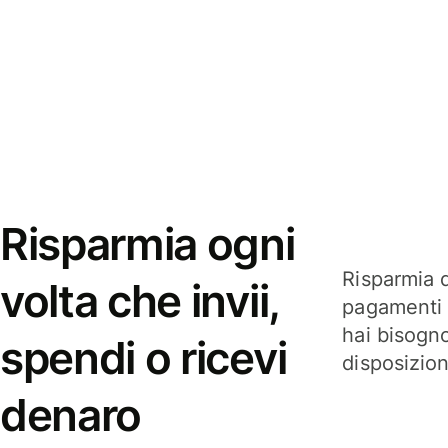
Risparmia ogni
Risparmia q
volta che invii,
pagamenti i
hai bisogn
spendi o ricevi
disposizio
denaro