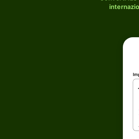
internazi
Im