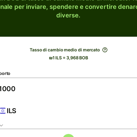
onale per inviare, spendere e convertire denaro
diverse.
Tasso di cambio medio di mercato
₪1 ILS = 3,968 BOB
porto
ILS