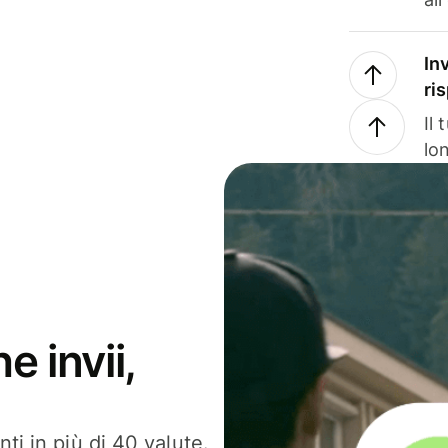
In
ri
Il
lo
e invii,
ti in più di 40 valute.