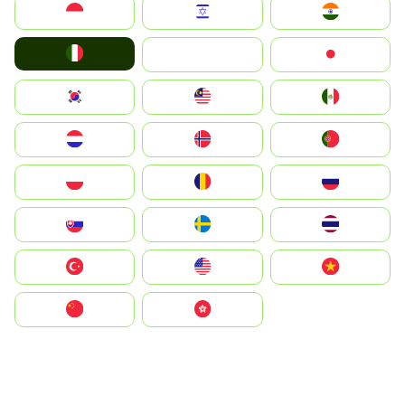
Indonesia
Israel
India
Italia
JA
Japan
South Korea
Malay
Mexico
Nederland
Norge
Portugal
Polska
România
Россия
Slovensko
Ruoŧŧa
ไทย
Türkiye
United States
Vietnam
中国
中國香港特別行政區