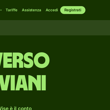
Tariffe
Assistenza
Accedi
Registrati
 verso
viani
ise è il conto