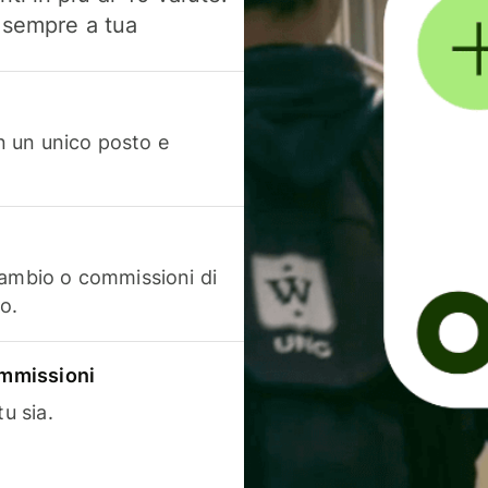
, sempre a tua
in un unico posto e
cambio o commissioni di
o.
commissioni
u sia.