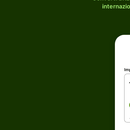
internazi
Im