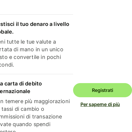
stisci il tuo denaro a livello
obale.
ni tutte le tue valute a
rtata di mano in un unico
sto e convertile in pochi
condi.
a carta di debito
Registrati
ternazionale
n temere più maggiorazioni
Per saperne di più
i tassi di cambio o
mmissioni di transazione
evate quando spendi
'estero.