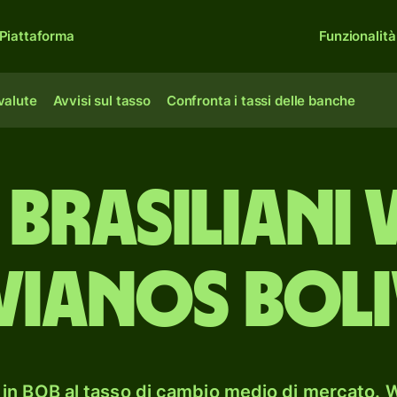
Piattaforma
Funzionalità
 valute
Avvisi sul tasso
Confronta i tassi delle banche
 brasiliani
vianos boli
in BOB al tasso di cambio medio di mercato. W