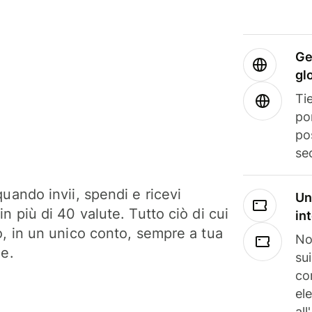
Ge
gl
Tie
po
po
se
uando invii, spendi e ricevi
Un
n più di 40 valute. Tutto ciò di cui
in
o, in un unico conto, sempre a tua
No
ne.
su
co
el
all