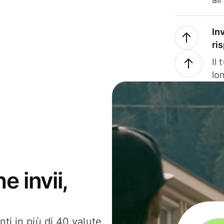
In
ri
Il
lo
e invii,
ti in più di 40 valute.