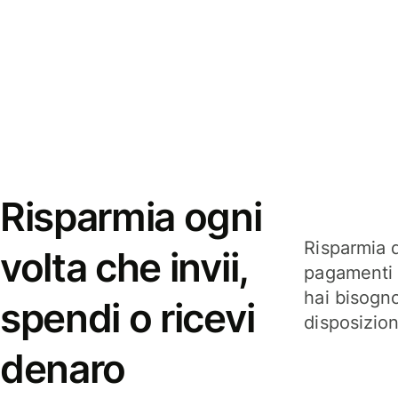
Risparmia ogni
Risparmia q
volta che invii,
pagamenti i
hai bisogn
spendi o ricevi
disposizio
denaro