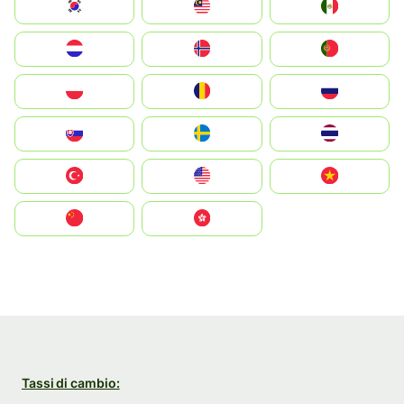
South Korea
Malay
Mexico
Nederland
Norge
Portugal
Polska
România
Россия
Slovensko
Ruoŧŧa
ไทย
Türkiye
United States
Vietnam
中国
中國香港特別行政區
Tassi di cambio: