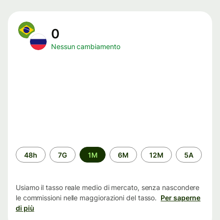
0
Nessun cambiamento
Periodo
48h
7G
1M
6M
12M
5A
di
tempo
Usiamo il tasso reale medio di mercato, senza nascondere
le commissioni nelle maggiorazioni del tasso.
Per saperne
di più