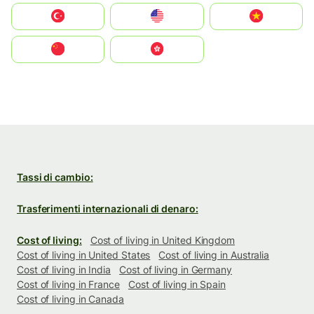
Türkiye
United States
Vietnam
中国
中國香港特別行政區
Tassi di cambio:
Trasferimenti internazionali di denaro:
Cost of living:
Cost of living in United Kingdom
Cost of living in United States
Cost of living in Australia
Cost of living in India
Cost of living in Germany
Cost of living in France
Cost of living in Spain
Cost of living in Canada