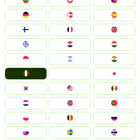
България
Switzerland
Czechia
Deutschland
Denmark
España
Suomi
France
United Kingdom
Greece
Hrvatska
Magyarország
Indonesia
Israel
India
Italia
JA
Japan
South Korea
Malay
Mexico
Nederland
Norge
Portugal
Polska
România
Россия
Slovensko
Ruoŧŧa
ไทย