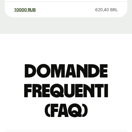
10000
RUB
620,40
BRL
Domande
Frequenti
(FAQ)