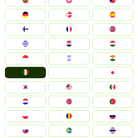
България
Switzerland
Czechia
Deutschland
Denmark
España
Suomi
France
United Kingdom
Greece
Hrvatska
Magyarország
Indonesia
Israel
India
Italia
JA
Japan
South Korea
Malay
Mexico
Nederland
Norge
Portugal
Polska
România
Россия
Slovensko
Ruoŧŧa
ไทย