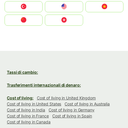
Türkiye
United States
Vietnam
中国
中國香港特別行政區
Tassi di cambio:
Trasferimenti internazionali di denaro:
Cost of living:
Cost of living in United Kingdom
Cost of living in United States
Cost of living in Australia
Cost of living in India
Cost of living in Germany
Cost of living in France
Cost of living in Spain
Cost of living in Canada