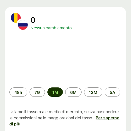
0
Nessun cambiamento
Periodo
48h
7G
1M
6M
12M
5A
di
tempo
Usiamo il tasso reale medio di mercato, senza nascondere
le commissioni nelle maggiorazioni del tasso.
Per saperne
di più