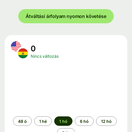
Átváltási árfolyam nyomon követése
0
Nincs változás
Időszak
48 ó
1 hé
1 hó
6 hó
12 hó