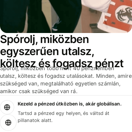
Spórolj, miközben
egyszerűen utalsz,
költesz és fogadsz pénzt
Spórolj, miközben több mint 40 pénznemben
utalsz, költesz és fogadsz utalásokat. Minden, amire
szükséged van, megtalálható egyetlen számlán,
amikor csak szükséged van rá.
Kezeld a pénzed útközben is, akár globálisan.
Tartsd a pénzed egy helyen, és váltsd át
pillanatok alatt.