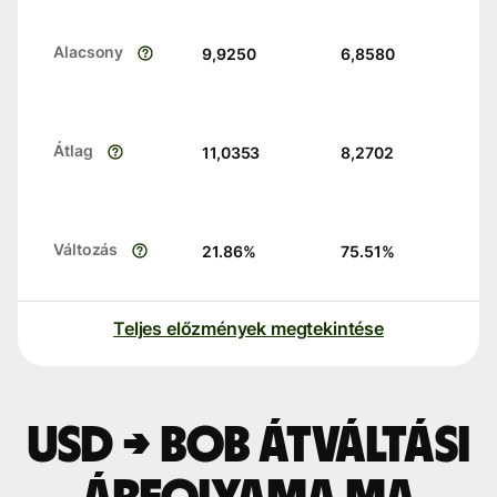
Alacsony
9,9250
6,8580
Átlag
11,0353
8,2702
Változás
21.86
%
75.51
%
Teljes előzmények megtekintése
USD → BOB átváltási