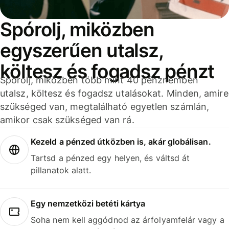
Spórolj, miközben
egyszerűen utalsz,
költesz és fogadsz pénzt
Spórolj, miközben több mint 40 pénznemben
utalsz, költesz és fogadsz utalásokat. Minden, amire
szükséged van, megtalálható egyetlen számlán,
amikor csak szükséged van rá.
Kezeld a pénzed útközben is, akár globálisan.
Tartsd a pénzed egy helyen, és váltsd át
pillanatok alatt.
Egy nemzetközi betéti kártya
Soha nem kell aggódnod az árfolyamfelár vagy a