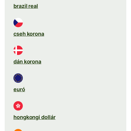
brazil real
cseh korona
dán korona
euró
hongkongi dollár