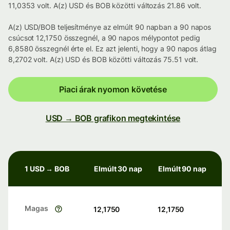
11,0353 volt. A(z) USD és BOB közötti változás 21.86 volt.
A(z) USD/BOB teljesítménye az elmúlt 90 napban a 90 napos
csúcsot 12,1750 összegnél, a 90 napos mélypontot pedig
6,8580 összegnél érte el. Ez azt jelenti, hogy a 90 napos átlag
8,2702 volt. A(z) USD és BOB közötti változás 75.51 volt.
Piaci árak nyomon követése
USD → BOB grafikon megtekintése
1 USD → BOB
Elmúlt 30 nap
Elmúlt 90 nap
Magas
12,1750
12,1750