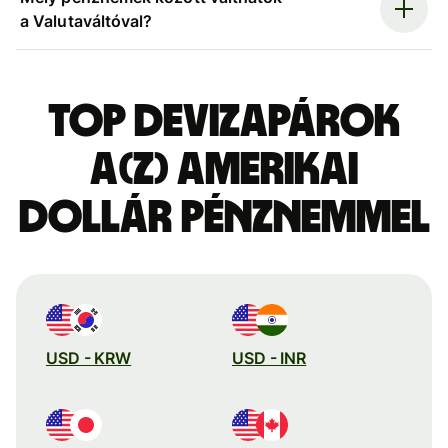
a Valutaváltóval?
Top devizapárok
a(z) amerikai
dollár pénznemmel
USD - KRW
USD - INR