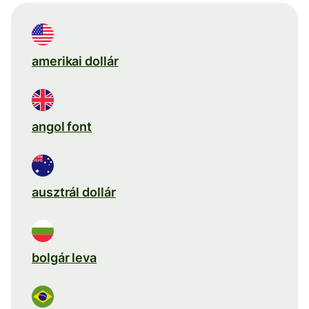
amerikai dollár
angol font
ausztrál dollár
bolgár leva