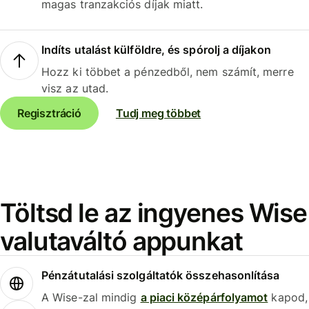
magas tranzakciós díjak miatt.
Indíts utalást külföldre, és spórolj a díjakon
Hozz ki többet a pénzedből, nem számít, merre
visz az utad.
Regisztráció
Tudj meg többet
Töltsd le az ingyenes Wise
valutaváltó appunkat
Pénzátutalási szolgáltatók összehasonlítása
A Wise-zal mindig
a piaci középárfolyamot
kapod,