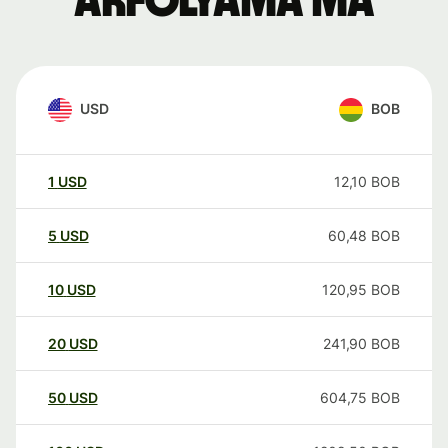
árfolyama ma
USD
BOB
1
USD
12,10
BOB
5
USD
60,48
BOB
10
USD
120,95
BOB
20
USD
241,90
BOB
50
USD
604,75
BOB