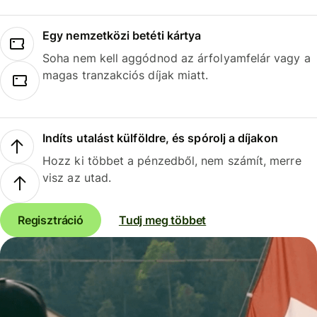
Egy nemzetközi betéti kártya
Soha nem kell aggódnod az árfolyamfelár vagy a
magas tranzakciós díjak miatt.
Indíts utalást külföldre, és spórolj a díjakon
Hozz ki többet a pénzedből, nem számít, merre
visz az utad.
Regisztráció
Tudj meg többet