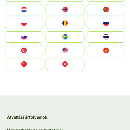
Nederland
Norge
Portugal
Polska
România
Россия
Slovensko
Ruoŧŧa
ไทย
Türkiye
United States
Vietnam
中国
中國香港特別行政區
Átváltási árfolyamok: