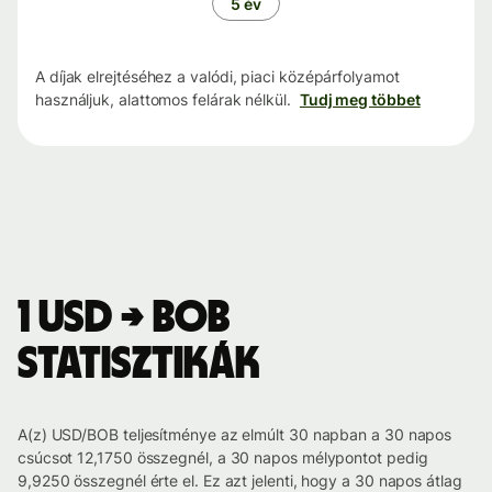
5 év
A díjak elrejtéséhez a valódi, piaci középárfolyamot
használjuk, alattomos felárak nélkül.
Tudj meg többet
1 USD → BOB
statisztikák
A(z) USD/BOB teljesítménye az elmúlt 30 napban a 30 napos
csúcsot 12,1750 összegnél, a 30 napos mélypontot pedig
9,9250 összegnél érte el. Ez azt jelenti, hogy a 30 napos átlag