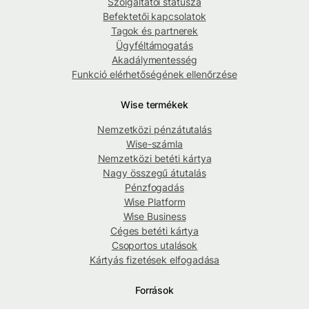
Szolgáltatói státusza
Befektetői kapcsolatok
Tagok és partnerek
Ügyféltámogatás
Akadálymentesség
Funkció elérhetőségének ellenőrzése
Wise termékek
Nemzetközi pénzátutalás
Wise-számla
Nemzetközi betéti kártya
Nagy összegű átutalás
Pénzfogadás
Wise Platform
Wise Business
Céges betéti kártya
Csoportos utalások
Kártyás fizetések elfogadása
Források