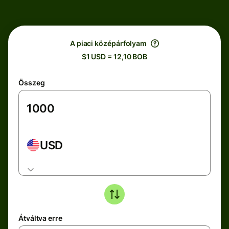
A piaci középárfolyam
$1 USD = 12,10 BOB
Összeg
USD
Átváltva erre