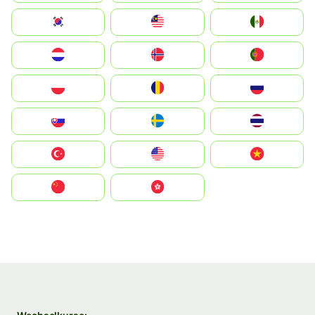
South Korea
Malay
Mexico
Nederland
Norge
Portugal
Polska
România
Россия
Slovensko
Ruoŧŧa
ไทย
Türkiye
United States
Vietnam
中国
中國香港特別行政區