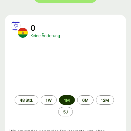
0
Keine Änderung
Zeitraum
48 Std.
1W
1M
6M
12M
5J