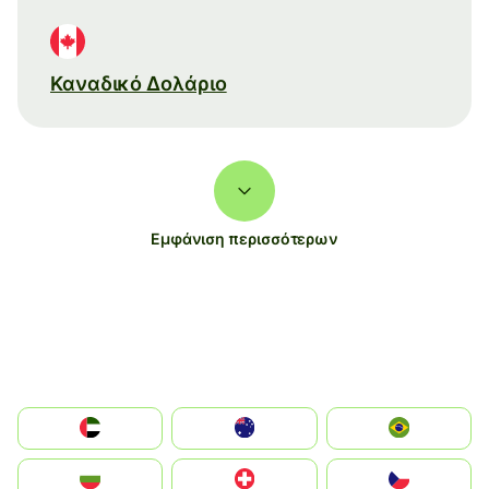
Καναδικό Δολάριο
Εμφάνιση περισσότερων
الإمارات العربية المتحدة
Australia
Brazil
България
Switzerland
Czechia