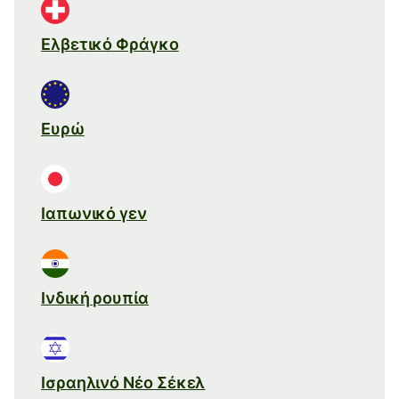
Ελβετικό Φράγκο
Ευρώ
Ιαπωνικό γεν
Ινδική ρουπία
Ισραηλινό Νέο Σέκελ