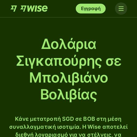
Εγγραφή
Δολάρια
Σιγκαπούρης σε
Μπολιβιάνο
Βολιβίας
Κάνε μετατροπή SGD σε BOB στη μέση
συναλλαγματική ισοτιμία. Η Wise αποτελεί
διεθνή λογαριασμό για να στέλνεις, να