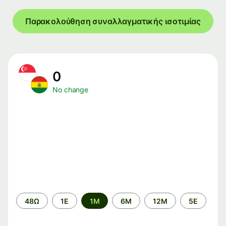
Παρακολούθηση συναλλαγματικής ισοτιμίας
0
No change
Time
48Ω
1Ε
1M
6M
12M
5Ε
period