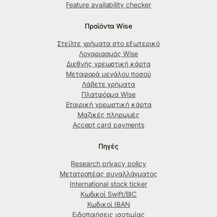
Feature availability checker
Προϊόντα Wise
Στείλτε χρήματα στο εξωτερικό
Λογαριασμός Wise
Διεθνής χρεωστική κάρτα
Μεταφορά μεγάλου ποσού
Λάβετε χρήματα
Πλατφόρμα Wise
Εταιρική χρεωστική κάρτα
Μαζικές πληρωμές
Accept card payments
Πηγές
Research privacy policy
Μετατροπέας συναλλάγματος
International stock ticker
Κωδικοί Swift/BIC
Κωδικοί IBAN
Ειδοποιήσεις ισοτιμίας