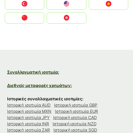
Türkiye
United States
Vietnam
中国
中國香港特別行政區
Συναλλαγματική ισοτιμία:
Διεθνείς μεταφορές χρημάτων:
Ιστορικές συναλλαγματικές ισοτιμίες:
Ιστορική ισοτιμία AUD
Ιστορική ισοτιμία GBP
Ιστορική ισοτιμία MXN
Ιστορική ισοτιμία EUR
Ιστορική ισοτιμία JPY
Ιστορική ισοτιμία CAD
Ιστορική ισοτιμία INR
Ιστορική ισοτιμία NZD
Ιστορική ισοτιμία ZAR
Ιστορική ισοτιμία SGD