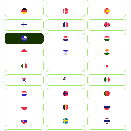
Deutschland
Denmark
España
Suomi
France
United Kingdom
Greece
Hrvatska
Magyarország
Indonesia
Israel
India
Italia
JA
Japan
South Korea
Malay
Mexico
Nederland
Norge
Portugal
Polska
România
Россия
Slovensko
Ruoŧŧa
ไทย