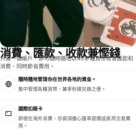
消費、匯款、收款兼慳錢
只需一個帳戶，即可隨時隨地以40多種貨幣收發匯款和
消費，同時節省費用。
隨時隨地管理你在世界各地的資金。
集中管理各種貨幣，兼享秒速兌換之便。
國際扣賬卡
即使在海外消費，亦毋須擔心匯率提價或高昂交易費
用。