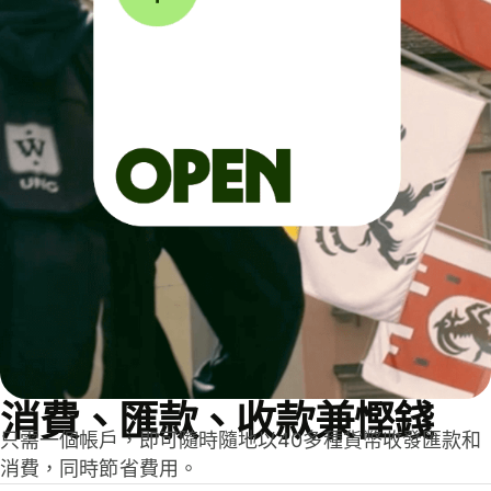
消費、匯款、收款兼慳錢
只需一個帳戶，即可隨時隨地以40多種貨幣收發匯款和
消費，同時節省費用。