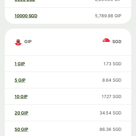
10000
SGD
5,789.98
GIP
GIP
SGD
1
GIP
1.73
SGD
5
GIP
8.64
SGD
10
GIP
17.27
SGD
20
GIP
34.54
SGD
50
GIP
86.36
SGD