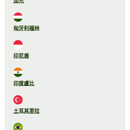
加元
匈牙利福林
印尼盾
印度盧比
土耳其里拉