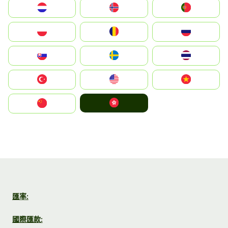
Nederland
Norge
Portugal
Polska
România
Россия
Slovensko
Ruoŧŧa
ไทย
Türkiye
United States
Vietnam
中國香港特別行政區
中国
匯率:
國際匯款: