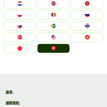
Nederland
Norge
Portugal
Polska
România
Россия
Slovensko
Ruoŧŧa
ไทย
Türkiye
United States
Vietnam
中國香港特別行政區
中国
匯率:
國際匯款: