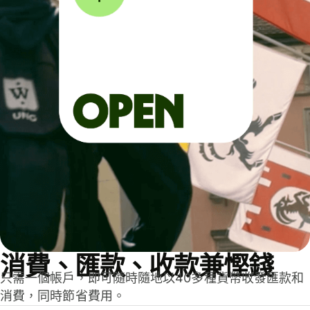
消費、匯款、收款兼慳錢
只需一個帳戶，即可隨時隨地以40多種貨幣收發匯款和
消費，同時節省費用。