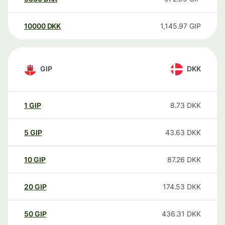
10000
DKK
1,145.97
GIP
GIP
DKK
1
GIP
8.73
DKK
5
GIP
43.63
DKK
10
GIP
87.26
DKK
20
GIP
174.53
DKK
50
GIP
436.31
DKK