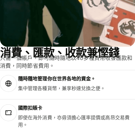
消費、匯款、收款兼慳錢
只需一個帳戶，即可隨時隨地以40多種貨幣收發匯款和
消費，同時節省費用。
隨時隨地管理你在世界各地的資金。
集中管理各種貨幣，兼享秒速兌換之便。
國際扣賬卡
即使在海外消費，亦毋須擔心匯率提價或高昂交易費
用。