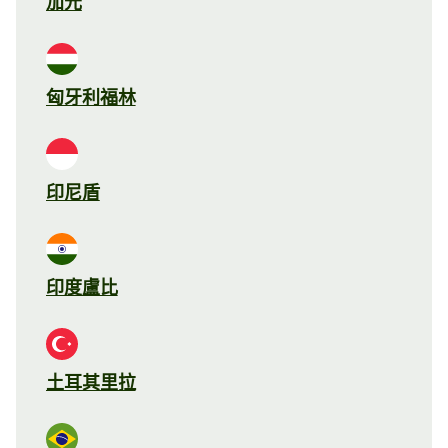
加元
匈牙利福林
印尼盾
印度盧比
土耳其里拉