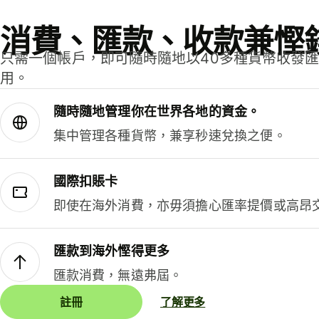
消費、匯款、收款兼慳
只需一個帳戶，即可隨時隨地以40多種貨幣收發
用。
隨時隨地管理你在世界各地的資金。
集中管理各種貨幣，兼享秒速兌換之便。
國際扣賬卡
即使在海外消費，亦毋須擔心匯率提價或高昂
匯款到海外慳得更多
匯款消費，無遠弗屆。
註冊
了解更多