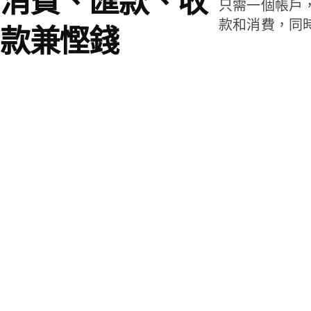
消費、匯款、收
只需一個帳戶
款和消費，同
款兼慳錢