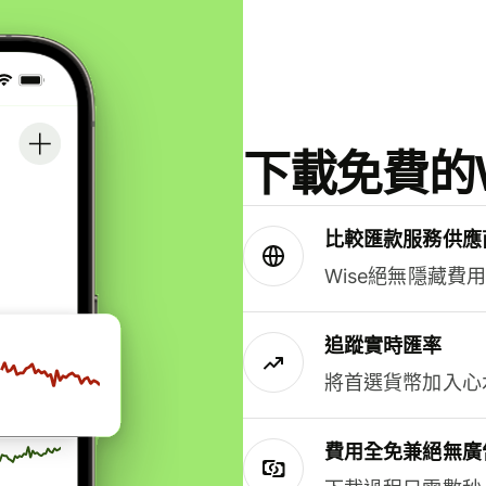
下載免費的W
比較匯款服務供應
Wise絕無隱藏費
追蹤實時匯率
將首選貨幣加入心
費用全免兼絕無廣