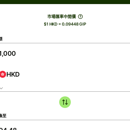
市場匯率中間價
$1 HKD = 0.09448 GIP
額
HKD
換至