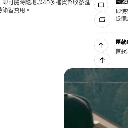
國際
，即可隨時隨地以40多種貨幣收發匯
時節省費用。
即使
提價
匯款
匯款