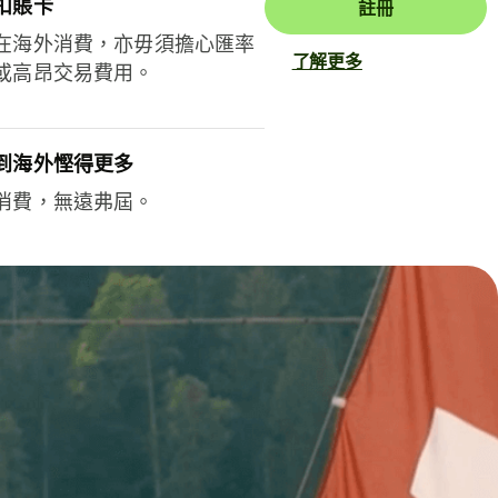
扣賬卡
註冊
在海外消費，亦毋須擔心匯率
了解更多
或高昂交易費用。
到海外慳得更多
消費，無遠弗屆。