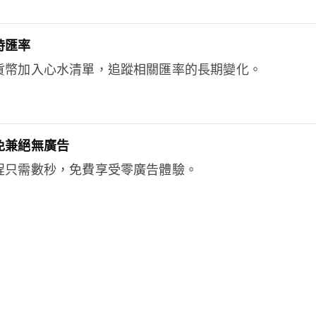
時匯率
貨幣加入心水清單，追蹤相關匯率的長期變化。
免兼絕無廣告
程只需數秒，免費享受零廣告體驗。