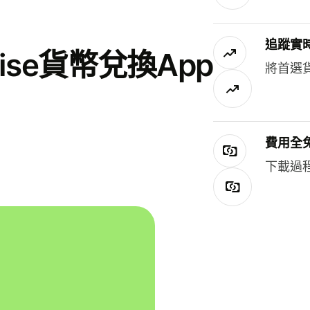
追蹤實
se貨幣兌換App
將首選
費用全
下載過