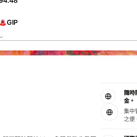
GIP
隨時
金。
集中
之便