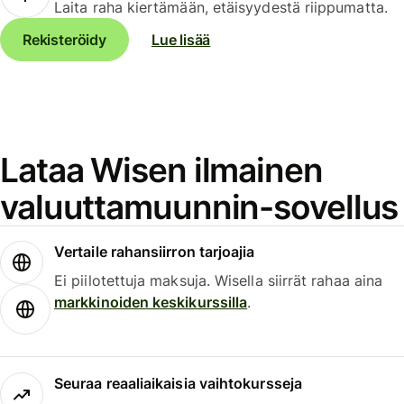
Laita raha kiertämään, etäisyydestä riippumatta.
Rekisteröidy
Lue lisää
Lataa Wisen ilmainen
valuuttamuunnin-sovellus
Vertaile rahansiirron tarjoajia
Ei piilotettuja maksuja. Wisella siirrät rahaa aina
markkinoiden keskikurssilla
.
Seuraa reaaliaikaisia vaihtokursseja