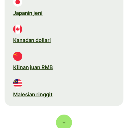
Japanin jeni
Kanadan dollari
Kiinan juan RMB
Malesian ringgit