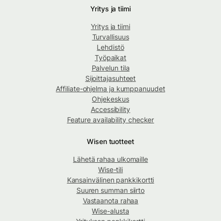
Yritys ja tiimi
Yritys ja tiimi
Turvallisuus
Lehdistö
Työpaikat
Palvelun tila
Sijoittajasuhteet
Affiliate-ohjelma ja kumppanuudet
Ohjekeskus
Accessibility
Feature availability checker
Wisen tuotteet
Lähetä rahaa ulkomaille
Wise-tili
Kansainvälinen pankkikortti
Suuren summan siirto
Vastaanota rahaa
Wise-alusta