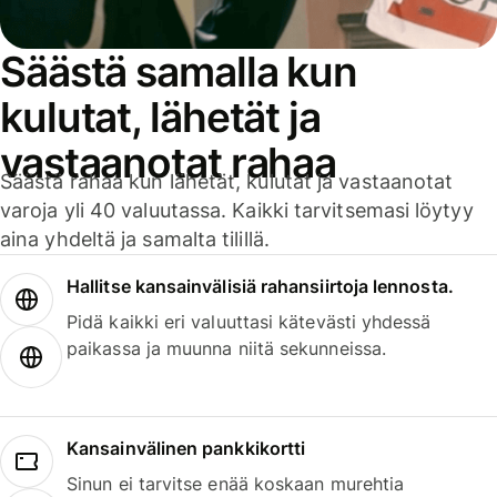
Säästä samalla kun
kulutat, lähetät ja
vastaanotat rahaa
Säästä rahaa kun lähetät, kulutat ja vastaanotat
varoja yli 40 valuutassa. Kaikki tarvitsemasi löytyy
aina yhdeltä ja samalta tilillä.
Hallitse kansainvälisiä rahansiirtoja lennosta.
Pidä kaikki eri valuuttasi kätevästi yhdessä
paikassa ja muunna niitä sekunneissa.
Kansainvälinen pankkikortti
Sinun ei tarvitse enää koskaan murehtia