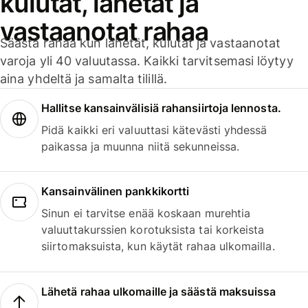
kulutat, lähetät ja
vastaanotat rahaa
Säästä rahaa kun lähetät, kulutat ja vastaanotat
varoja yli 40 valuutassa. Kaikki tarvitsemasi löytyy
aina yhdeltä ja samalta tilillä.
Hallitse kansainvälisiä rahansiirtoja lennosta.
Pidä kaikki eri valuuttasi kätevästi yhdessä
paikassa ja muunna niitä sekunneissa.
Kansainvälinen pankkikortti
Sinun ei tarvitse enää koskaan murehtia
valuuttakurssien korotuksista tai korkeista
siirtomaksuista, kun käytät rahaa ulkomailla.
Lähetä rahaa ulkomaille ja säästä maksuissa