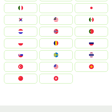
Italia
JA
Japan
South Korea
Malay
Mexico
Nederland
Norge
Portugal
Polska
România
Россия
Slovensko
Ruoŧŧa
ไทย
Türkiye
United States
Vietnam
中国
中國香港特別行政區