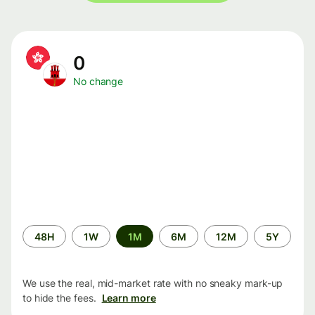
0
No change
Time
48H
1W
1M
6M
12M
5Y
period
We use the real, mid-market rate with no sneaky mark-up
to hide the fees.
Learn more