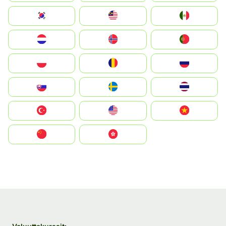
South Korea
Malay
Mexico
Nederland
Norge
Portugal
Polska
România
Россия
Slovensko
Ruoŧŧa
ไทย
Türkiye
United States
Vietnam
中国
中國香港特別行政區