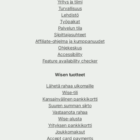
Yritys ja tiimi
Turvallisuus
Lehdistö
Työpaikat
Palvelun tila
Sijoittajasuhteet
Affiliate-ohjelma ja kumppanuudet
Ohjekeskus
Accessibility
Feature availability checker
Wisen tuotteet
Lähetä rahaa ulkomaille
Wise-tili
Kansainvälinen pankkikortti
Suuren summan siirto
Vastaanota rahaa
Wise-alusta
Yrityksen pankkikortti
Joukkomaksut
Accept card payments