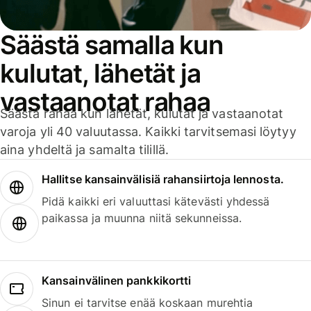
Säästä samalla kun
kulutat, lähetät ja
vastaanotat rahaa
Säästä rahaa kun lähetät, kulutat ja vastaanotat
varoja yli 40 valuutassa. Kaikki tarvitsemasi löytyy
aina yhdeltä ja samalta tilillä.
Hallitse kansainvälisiä rahansiirtoja lennosta.
Pidä kaikki eri valuuttasi kätevästi yhdessä
paikassa ja muunna niitä sekunneissa.
Kansainvälinen pankkikortti
Sinun ei tarvitse enää koskaan murehtia