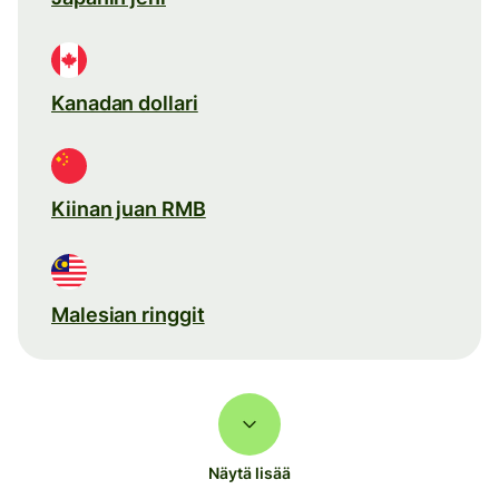
Kanadan dollari
Kiinan juan RMB
Malesian ringgit
Näytä lisää