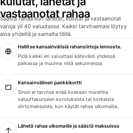
kulutat, lähetät ja
vastaanotat rahaa
Säästä rahaa kun lähetät, kulutat ja vastaanotat
varoja yli 40 valuutassa. Kaikki tarvitsemasi löytyy
aina yhdeltä ja samalta tilillä.
Hallitse kansainvälisiä rahansiirtoja lennosta.
Pidä kaikki eri valuuttasi kätevästi yhdessä
paikassa ja muunna niitä sekunneissa.
Kansainvälinen pankkikortti
Sinun ei tarvitse enää koskaan murehtia
valuuttakurssien korotuksista tai korkeista
siirtomaksuista, kun käytät rahaa ulkomailla.
Lähetä rahaa ulkomaille ja säästä maksuissa