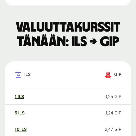
Valuuttakurssit
tänään: ILS → GIP
ILS
GIP
1
ILS
0,25
GIP
5
ILS
1,24
GIP
10
ILS
2,47
GIP