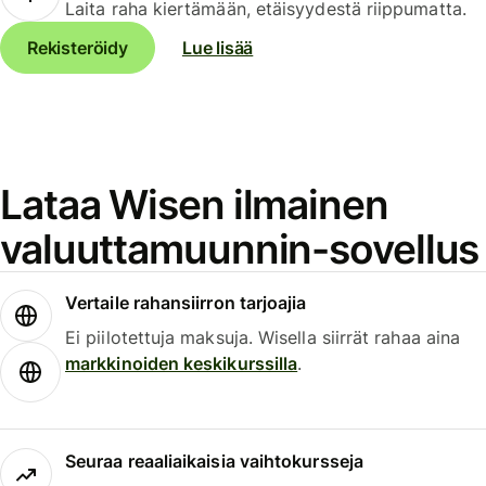
Laita raha kiertämään, etäisyydestä riippumatta.
Rekisteröidy
Lue lisää
Lataa Wisen ilmainen
valuuttamuunnin-sovellus
Vertaile rahansiirron tarjoajia
Ei piilotettuja maksuja. Wisella siirrät rahaa aina
markkinoiden keskikurssilla
.
Seuraa reaaliaikaisia vaihtokursseja