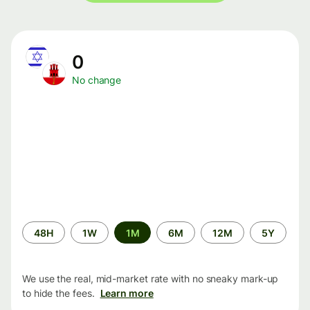
0
No change
Time
48H
1W
1M
6M
12M
5Y
period
We use the real, mid-market rate with no sneaky mark-up
to hide the fees.
Learn more