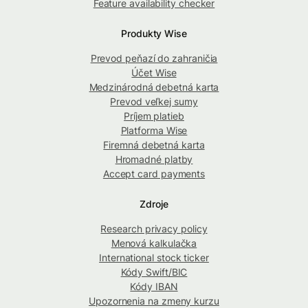
Feature availability checker
Produkty Wise
Prevod peňazí do zahraničia
Účet Wise
Medzinárodná debetná karta
Prevod veľkej sumy
Príjem platieb
Platforma Wise
Firemná debetná karta
Hromadné platby
Accept card payments
Zdroje
Research privacy policy
Menová kalkulačka
International stock ticker
Kódy Swift/BIC
Kódy IBAN
Upozornenia na zmeny kurzu