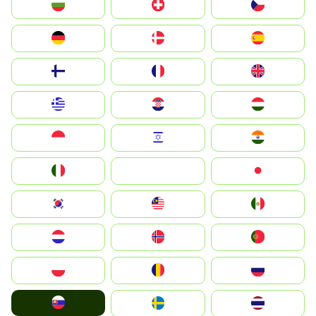
България
Switzerland
Czechia
Deutschland
Denmark
España
Suomi
France
United Kingdom
Greece
Hrvatska
Magyarország
Indonesia
Israel
India
Italia
JA
Japan
South Korea
Malay
Mexico
Nederland
Norge
Portugal
Polska
România
Россия
Slovensko
Ruoŧŧa
ไทย