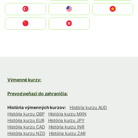
Türkiye
United States
Vietnam
中国
中國香港特別行政區
Výmenné kurzy:
Prevod peňazí do zahraničia:
História výmenných kurzov:
História kurzu AUD
História kurzu GBP
História kurzu MXN
História kurzu EUR
História kurzu JPY
História kurzu CAD
História kurzu INR
História kurzu NZD
História kurzu ZAR