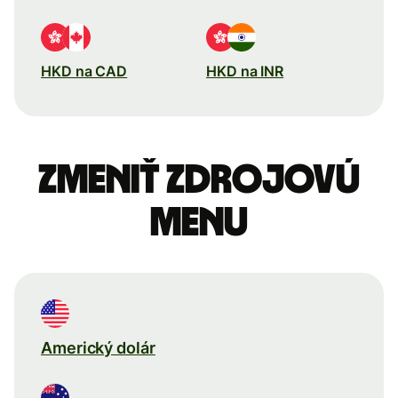
HKD na CAD
HKD na INR
Zmeniť zdrojovú
menu
Americký dolár