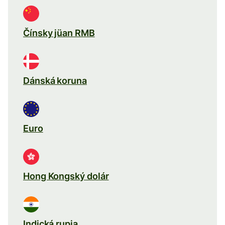
Čínsky jüan RMB
Dánská koruna
Euro
Hong Kongský dolár
Indická rupia