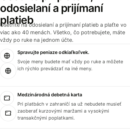
odosielaní a prijímaní
platieb
Ušetrite na odosielaní a prijímaní platieb a plaťte vo
viac ako 40 menách. Všetko, čo potrebujete, máte
vždy po ruke na jednom účte.
Spravujte peniaze odkiaľkoľvek.
Svoje meny budete mať vždy po ruke a môžete
ich rýchlo prevádzať na iné meny.
Medzinárodná debetná karta
Pri platbách v zahraničí sa už nebudete musieť
zaoberať kurzovými maržami a vysokými
transakčnými poplatkami.