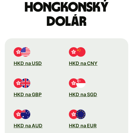
Hongkonský
dolár
HKD na USD
HKD na CNY
HKD na GBP
HKD na SGD
HKD na AUD
HKD na EUR