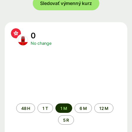
Sledovať výmenný kurz
0
No change
Time
48 H
1 T
1 M
6 M
12 M
period
5 R