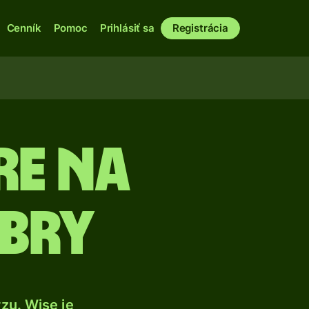
Cenník
Pomoc
Prihlásiť sa
Registrácia
re na
ibry
zu. Wise je