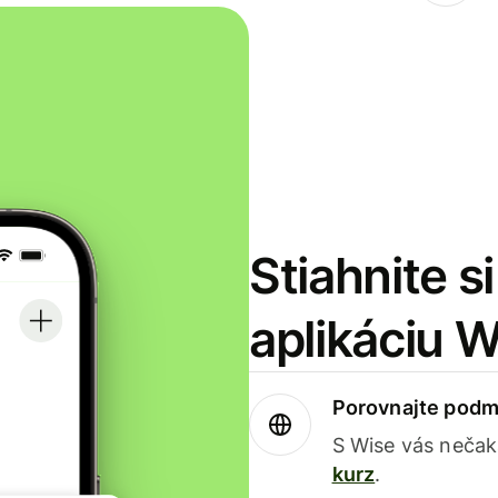
Stiahnite s
aplikáciu 
Porovnajte podm
S Wise vás nečak
kurz
.