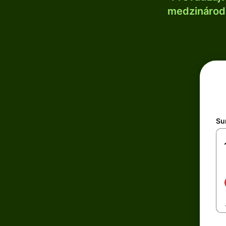
medzinárodn
Su