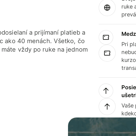
ruke 
prevá
dosielaní a prijímaní platieb a
Medz
iac ako 40 menách. Všetko, čo
Pri p
, máte vždy po ruke na jednom
nebud
kurzo
trans
Posie
ušetr
Vaše
kdeko