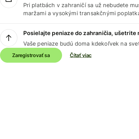
Pri platbách v zahraničí sa už nebudete m
maržami a vysokými transakčnými poplatk
Posielajte peniaze do zahraničia, ušetrite
Vaše peniaze budú doma kdekoľvek na sve
Zaregistrovať sa
Čítať viac