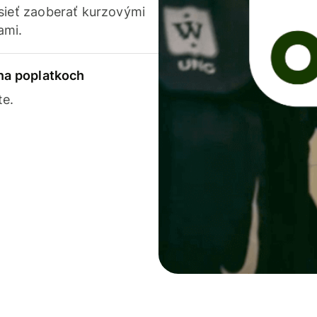
usieť zaoberať kurzovými
ami.
 na poplatkoch
te.