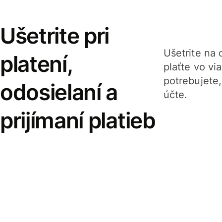
Ušetrite pri
Ušetrite na o
platení,
plaťte vo v
potrebujete
odosielaní a
účte.
prijímaní platieb