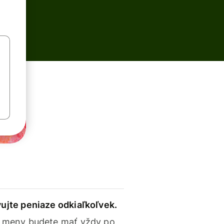
ujte peniaze odkiaľkoľvek.
 meny budete mať vždy po