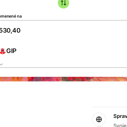
emenené na
GIP
Sprav
Svoje