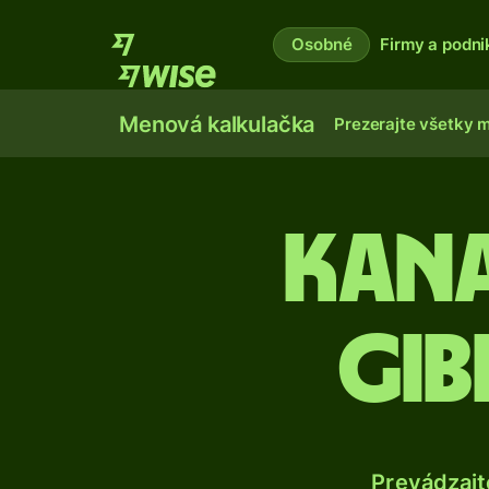
Osobné
Firmy a podni
Menová kalkulačka
Prezerajte všetky 
Kana
gib
Prevádzajt