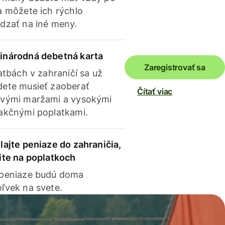
a môžete ich rýchlo
dzať na iné meny.
inárodná debetná karta
Zaregistrovať sa
latbách v zahraničí sa už
ete musieť zaoberať
Čítať viac
vými maržami a vysokými
akčnými poplatkami.
lajte peniaze do zahraničia,
ite na poplatkoch
 peniaze budú doma
ľvek na svete.