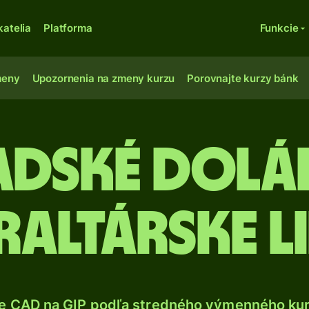
katelia
Platforma
Funkcie
meny
Upozornenia na zmeny kurzu
Porovnajte kurzy bánk
dské dolá
raltárske l
e CAD na GIP podľa stredného výmenného kur