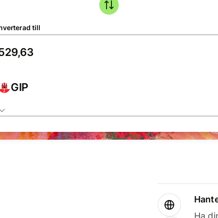
verterad till
GIP
Hante
Ha din