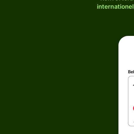
internatione
Be