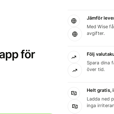
Jämför leve
Med Wise får
avgifter.
app för
Följ valutaku
Spara dina f
över tid.
Helt gratis,
Ladda ned på
inga irriter