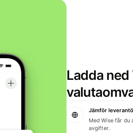
Ladda ned 
valutaomva
Jämför leverantö
Med Wise får du a
avgifter.