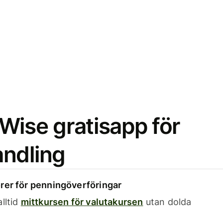
Wise gratisapp för
ndling
rer för penningöverföringar
lltid
mittkursen för valutakursen
utan dolda