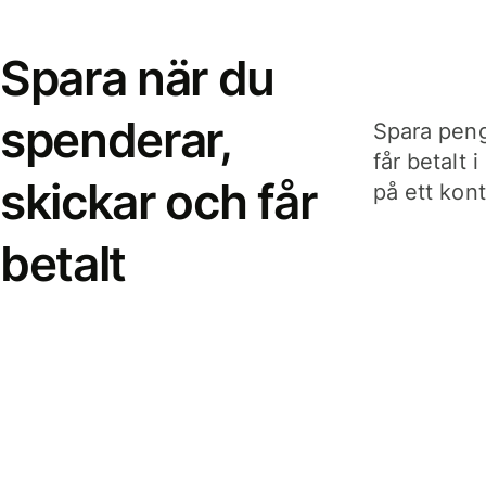
Spara när du
spenderar,
Spara peng
får betalt 
skickar och får
på ett kon
betalt