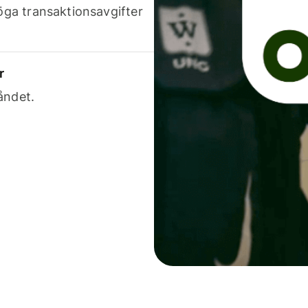
höga transaktionsavgifter
r
åndet.