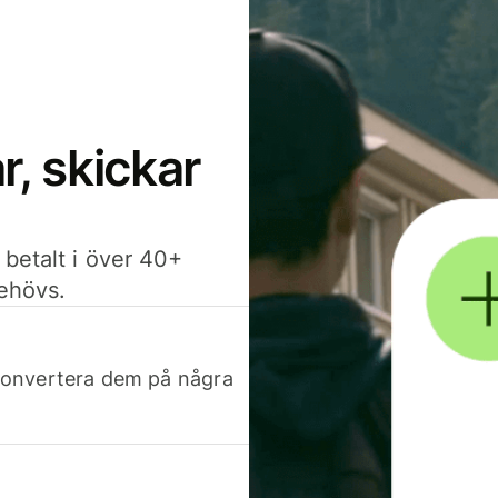
, skickar
 betalt i över 40+
behövs.
h konvertera dem på några