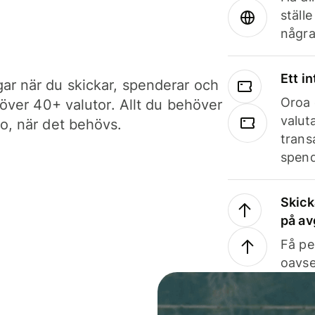
ställ
några
Ett i
ar när du skickar, spenderar och
Oroa 
i över 40+ valutor. Allt du behöver
valut
to, när det behövs.
trans
spend
Skick
på av
Få pe
oavse