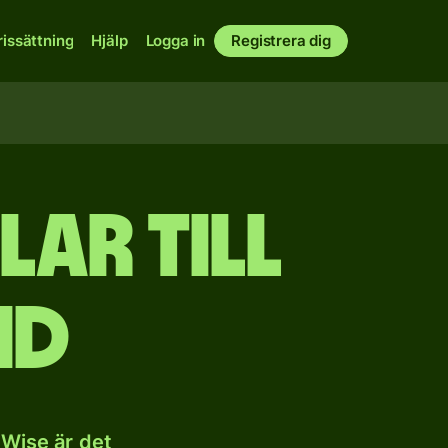
rissättning
Hjälp
Logga in
Registrera dig
ar till
nd
 Wise är det