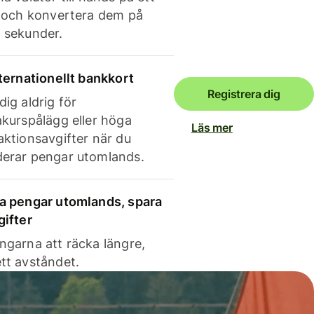
e och konvertera dem på
 sekunder.
nternationellt bankkort
Registrera dig
dig aldrig för
akurspålägg eller höga
Läs mer
aktionsavgifter när du
erar pengar utomlands.
a pengar utomlands, spara
gifter
ngarna att räcka längre,
tt avståndet.