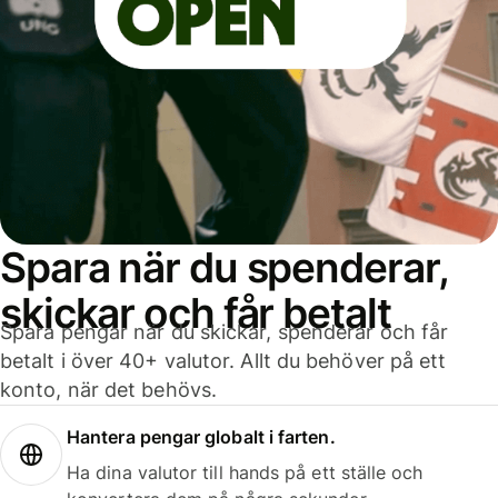
Spara när du spenderar,
skickar och får betalt
Spara pengar när du skickar, spenderar och får
betalt i över 40+ valutor. Allt du behöver på ett
konto, när det behövs.
Hantera pengar globalt i farten.
Ha dina valutor till hands på ett ställe och