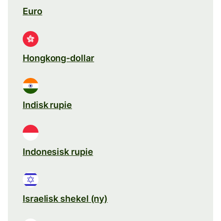
Euro
Hongkong-dollar
Indisk rupie
Indonesisk rupie
Israelisk shekel (ny)