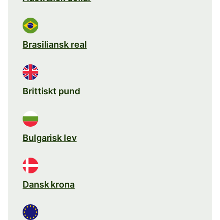
Brasiliansk real
Brittiskt pund
Bulgarisk lev
Dansk krona