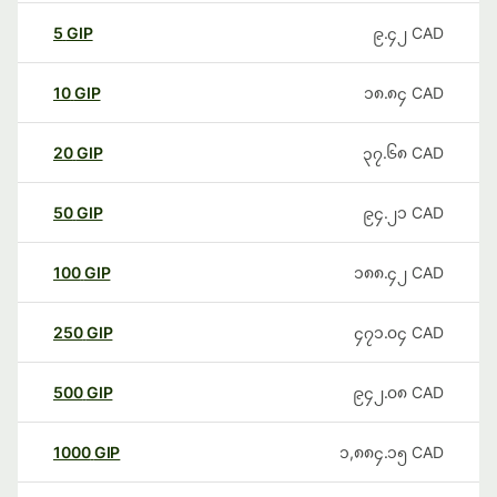
5
GIP
၉.၄၂
CAD
10
GIP
၁၈.၈၄
CAD
20
GIP
၃၇.၆၈
CAD
50
GIP
၉၄.၂၁
CAD
100
GIP
၁၈၈.၄၂
CAD
250
GIP
၄၇၁.၀၄
CAD
500
GIP
၉၄၂.၀၈
CAD
1000
GIP
၁,၈၈၄.၁၅
CAD