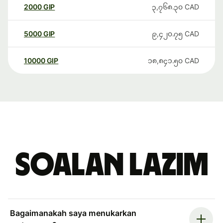
2000
GIP
၃,၇၆၈.၃၀
CAD
5000
GIP
၉,၄၂၀.၇၅
CAD
10000
GIP
၁၈,၈၄၁.၅၀
CAD
Soalan Lazim
Bagaimanakah saya menukarkan