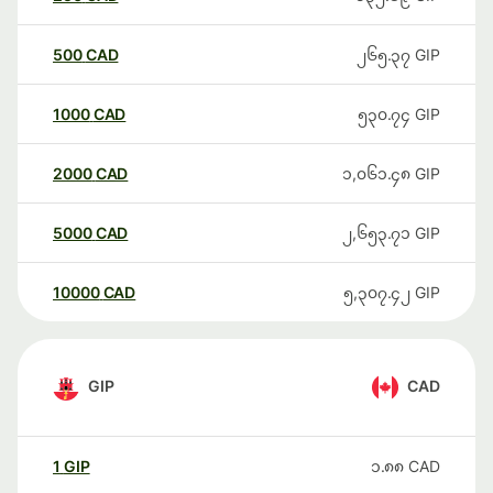
500
CAD
၂၆၅.၃၇
GIP
1000
CAD
၅၃၀.၇၄
GIP
2000
CAD
၁,၀၆၁.၄၈
GIP
5000
CAD
၂,၆၅၃.၇၁
GIP
10000
CAD
၅,၃၀၇.၄၂
GIP
GIP
CAD
1
GIP
၁.၈၈
CAD