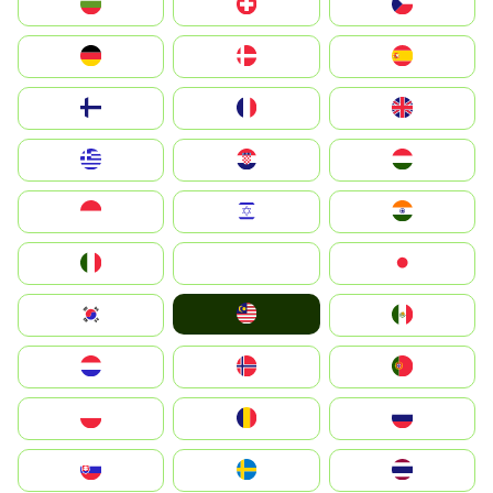
България
Switzerland
Czechia
Deutschland
Denmark
España
Suomi
France
United Kingdom
Greece
Hrvatska
Magyarország
Indonesia
Israel
India
Italia
JA
Japan
Malay
South Korea
Mexico
Nederland
Norge
Portugal
Polska
România
Россия
Slovensko
Ruoŧŧa
ไทย