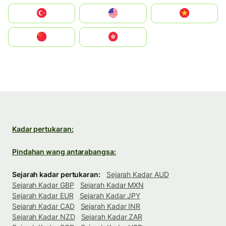
Türkiye
United States
Vietnam
中国
中國香港特別行政區
Kadar pertukaran:
Pindahan wang antarabangsa:
Sejarah kadar pertukaran:
Sejarah Kadar AUD
Sejarah Kadar GBP
Sejarah Kadar MXN
Sejarah Kadar EUR
Sejarah Kadar JPY
Sejarah Kadar CAD
Sejarah Kadar INR
Sejarah Kadar NZD
Sejarah Kadar ZAR