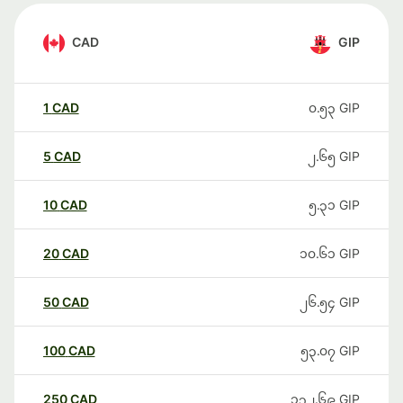
CAD
GIP
1
CAD
၀.၅၃
GIP
5
CAD
၂.၆၅
GIP
10
CAD
၅.၃၁
GIP
20
CAD
၁၀.၆၁
GIP
50
CAD
၂၆.၅၄
GIP
100
CAD
၅၃.၀၇
GIP
250
CAD
၁၃၂.၆၉
GIP