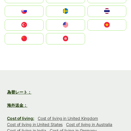
Slovensko
Ruoŧŧa
ไทย
Türkiye
United States
Vietnam
中国
中國香港特別行政區
為替レート：
海外送金：
Cost of living:
Cost of living in United Kingdom
Cost of living in United States
Cost of living in Australia
Cost of living in India
Cost of living in Germany